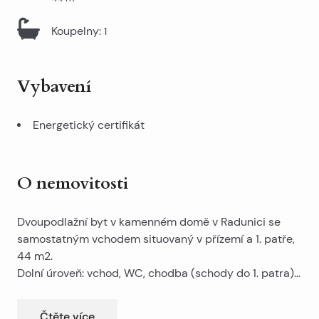
Koupelny
:
1
Vybavení
Energetický certifikát
O nemovitosti
Dvoupodlažní byt v kamenném domě v Radunici se
samostatným vchodem situovaný v přízemí a 1. patře,
44 m2.
Dolní úroveň: vchod, WC, chodba (schody do 1. patra)
a kuchyň.
V ceně je také podkroví o rozloze 40 m2.
V horním patře: velká místnost a vstup do podkroví.
Potřebuje rekonstrukci.
Čtěte více