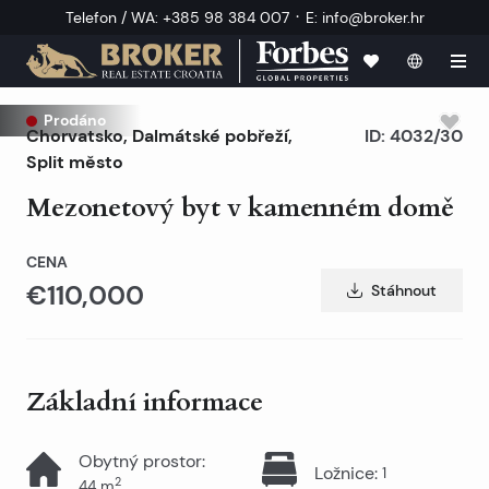
·
Telefon / WA
:
+385 98 384 007
E
:
info@broker.hr
Prodáno
Chorvatsko
,
Dalmátské pobřeží
,
ID:
4032/30
Split město
Mezonetový byt v kamenném domě
CENA
€110,000
Stáhnout
Základní informace
Obytný prostor
:
Ložnice
:
1
2
44
m