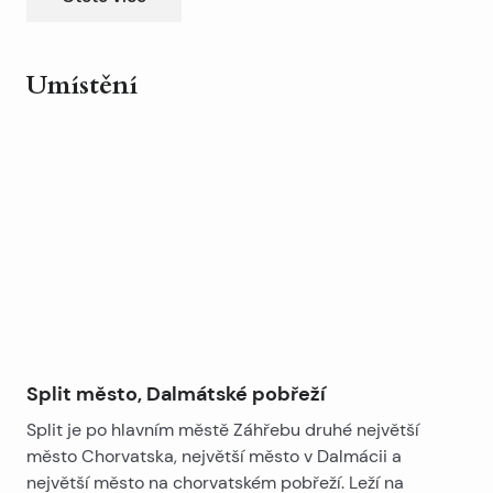
Nedaleké okolí škol, trhu, starého města, stanic atd.
Umístění
Leaflet
|
©
OpenStreetMap
contributors
+
−
Split město, Dalmátské pobřeží
Split je po hlavním městě Záhřebu druhé největší
město Chorvatska, největší město v Dalmácii a
největší město na chorvatském pobřeží. Leží na