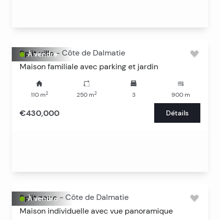
Split ville
-
Côte de Dalmatie
À vendre
Maison familiale avec parking et jardin
2
2
110
m
250
m
3
900
m
€430,000
Détails
Split zone
-
Côte de Dalmatie
À vendre
Maison individuelle avec vue panoramique