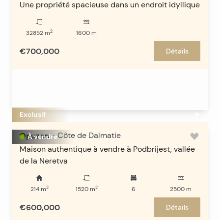
Une propriété spacieuse dans un endroit idyllique
2
32852
m
1600
m
€700,000
Détails
Exclusif
Opuzen
-
Côte de Dalmatie
À vendre
Maison authentique à vendre à Podbrijest, vallée
de la Neretva
2
2
214
m
1520
m
6
2500
m
€600,000
Détails