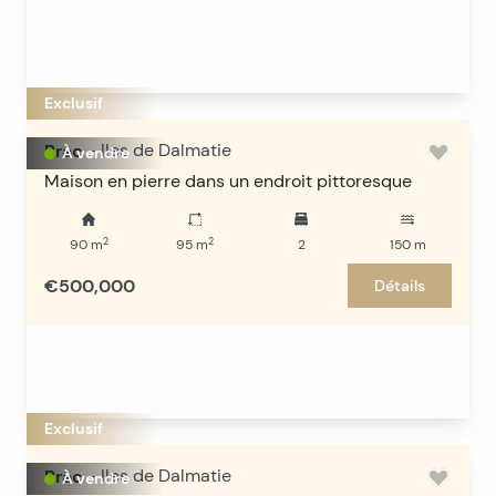
Exclusif
Brac
-
Iles de Dalmatie
À vendre
Maison en pierre dans un endroit pittoresque
2
2
90
m
95
m
2
150
m
€500,000
Détails
Exclusif
Brac
-
Iles de Dalmatie
À vendre