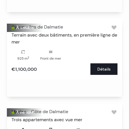
Ciovo
-
Iles de Dalmatie
À vendre
Terrain avec deux bâtiments, en première ligne de
mer
2
925
m
Front de mer
€1,100,000
Détails
Marina
-
Côte de Dalmatie
À vendre
Trois appartements avec vue mer