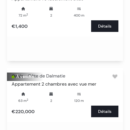
2
72
m
2
400
m
€1,400
Détails
Omis
-
Côte de Dalmatie
À vendre
Appartement 2 chambres avec vue mer
2
63
m
2
120
m
€220,000
Détails