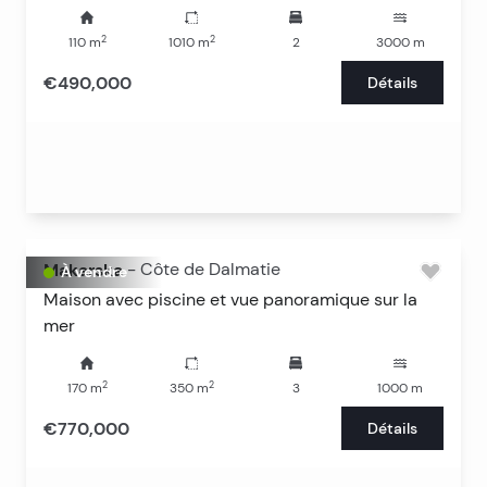
2
2
110
m
1010
m
2
3000
m
€490,000
Détails
Makarska
-
Côte de Dalmatie
À vendre
Maison avec piscine et vue panoramique sur la
mer
2
2
170
m
350
m
3
1000
m
€770,000
Détails