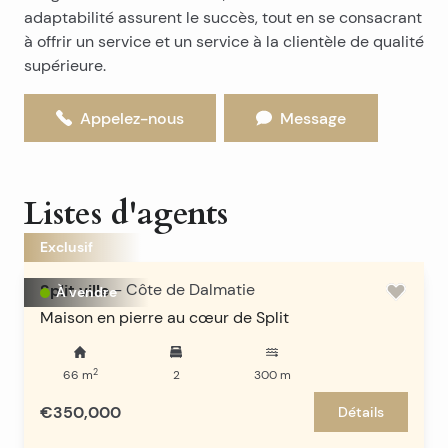
adaptabilité assurent le succès, tout en se consacrant
à offrir un service et un service à la clientèle de qualité
supérieure.
Appelez-nous
Message
Listes d'agents
Exclusif
Split ville
-
Côte de Dalmatie
À vendre
Maison en pierre au cœur de Split
2
66
m
2
300
m
€350,000
Détails