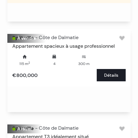
Split ville
-
Côte de Dalmatie
À vendre
Appartement spacieux à usage professionnel
2
115
m
4
300
m
€800,000
Détails
Split ville
-
Côte de Dalmatie
A louer
Appartement T3 idéalement situé