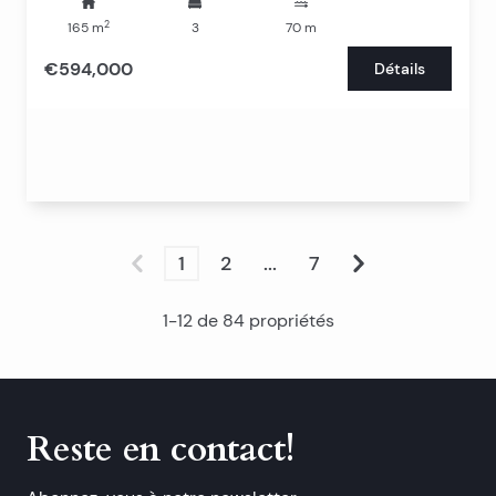
2
165
m
3
70
m
€594,000
Détails
1
2
...
7
1
-
12
de
84
propriétés
Reste en contact!