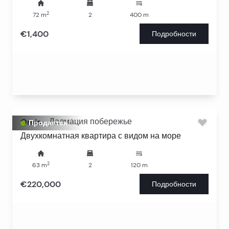
2
72
m
2
400
m
€1,400
Подробности
Omis
-
Далмация побережье
Продается
Двухкомнатная квартира с видом на море
2
63
m
2
120
m
€220,000
Подробности