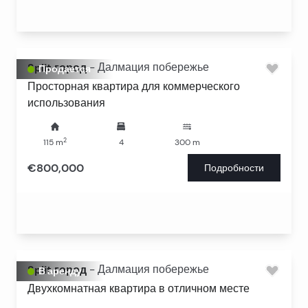
Split город
-
Далмация побережье
Продается
Просторная квартира для коммерческого
использования
2
115
m
4
300
m
€800,000
Подробности
Split город
-
Далмация побережье
В аренду
Двухкомнатная квартира в отличном месте