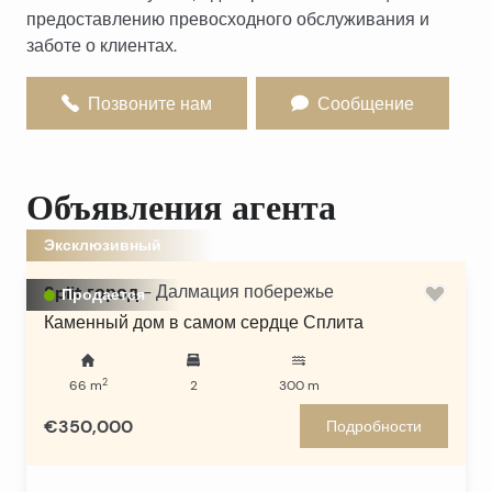
предоставлению превосходного обслуживания и
заботе о клиентах.
Позвоните нам
Сообщение
Объявления агента
Эксклюзивный
Split город
-
Далмация побережье
Продается
Каменный дом в самом сердце Сплита
2
66
m
2
300
m
€350,000
Подробности