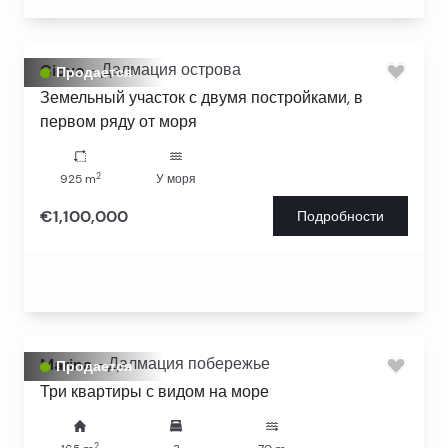
Ciovo
-
Далмация острова
Продается
Земельный участок с двумя постройками, в
первом ряду от моря
2
925
m
У моря
€1,100,000
Подробности
Marina
-
Далмация побережье
Продается
Три квартиры с видом на море
2