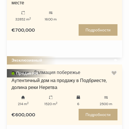
месте
2
32852
m
1600
m
€700,000
Подробности
Эксклюзивный
Opuzen
-
Далмация побережье
Продается
Аутентичный дом на продажу в Подбриесте,
долина реки Неретва
2
2
214
m
1520
m
6
2500
m
€600,000
Подробности