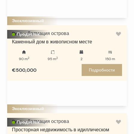
Эксклюзивный
Brac
-
Далмация острова
Продается
Каменный дом в живописном месте
2
2
90
m
95
m
2
150
m
€500,000
Подробности
Эксклюзивный
Brac
-
Далмация острова
Продается
Просторная недвижимость в идиллическом