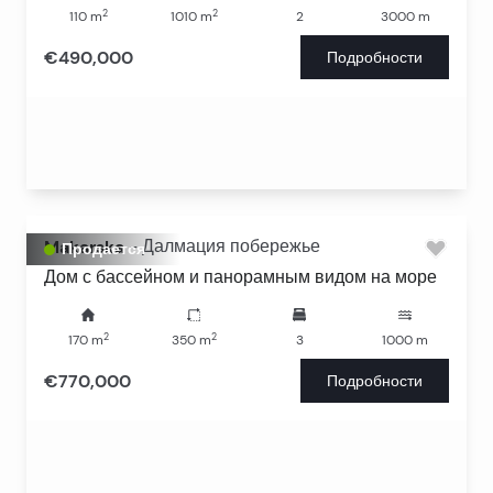
2
2
110
m
1010
m
2
3000
m
€490,000
Подробности
Makarska
-
Далмация побережье
Продается
Дом с бассейном и панорамным видом на море
2
2
170
m
350
m
3
1000
m
€770,000
Подробности