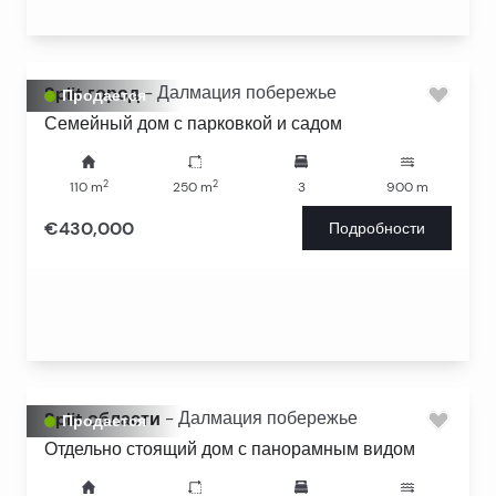
Split город
-
Далмация побережье
Продается
Семейный дом с парковкой и садом
2
2
110
m
250
m
3
900
m
€430,000
Подробности
Split области
-
Далмация побережье
Продается
Отдельно стоящий дом с панорамным видом