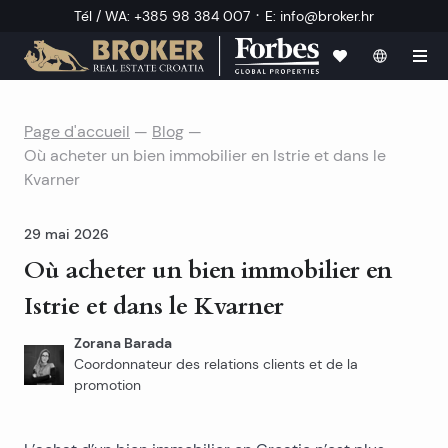
·
Tél / WA
:
+385 98 384 007
E
:
info@broker.hr
Page d'accueil
—
Blog
—
Où acheter un bien immobilier en Istrie et dans le
Kvarner
29 mai 2026
Où acheter un bien immobilier en
Istrie et dans le Kvarner
Zorana Barada
Coordonnateur des relations clients et de la
promotion