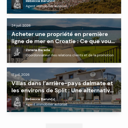
Rebecca Barunčić
Agent immobilier autorisé
24 juil. 2026
Acheter une propriété en première
ligne de mer en Croatie : Ce que vous
devez savoir avant d’investir
Zorana Barada
Coordonnateur des relations clients et de la promotion
17 juil. 2026
Villas dans l’arrière-pays dalmate et
les environs de Split : Une alternative
rentable à la côte ?
Rebecca Barunčić
Agent immobilier autorisé