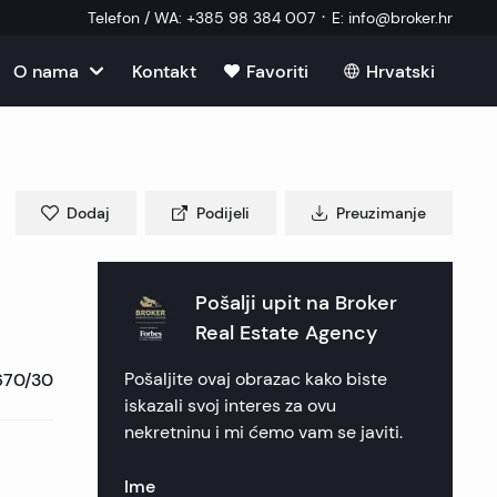
·
Telefon / WA
:
+385 98 384 007
E
:
info@broker.hr
O nama
Kontakt
Favoriti
Hrvatski
u u Hrvatskoj
ma
kretnine
u u Hrvatskoj
im
Dodaj
Podijeli
Preuzimanje
ekretnine
ekretnine
u u Hrvatskoj
 nekretnine
ik nekretnine
 nekretnine
Pošalji upit na
Broker
u u Hrvatskoj
ni vanjski suradnik
Real Estate Agency
kretnine
 nekretnine
nekretnine
nekretnine
670/30
Pošaljite ovaj obrazac kako biste
 postavljana pitanja
 nekretnine
ca nekretnine
ica nekretnine
e nekretnine
iskazali svoj interes za ovu
nekretninu i mi ćemo vam se javiti.
eri
nekretnine
en nekretnine
ekretnine
Ime