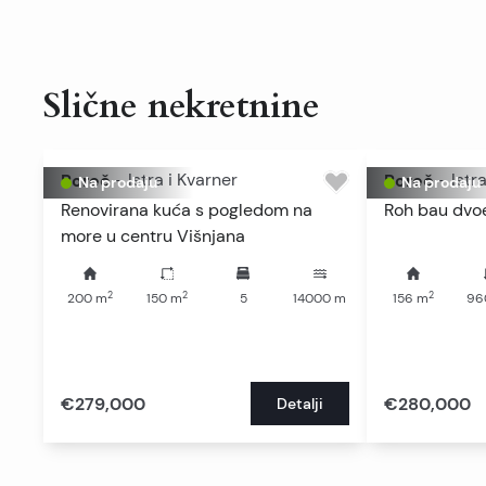
Slične nekretnine
Poreč
-
Istra i Kvarner
Poreč
-
Istr
Na prodaju
Na prodaju
Renovirana kuća s pogledom na
Roh bau dvo
more u centru Višnjana
2
2
2
200
m
150
m
5
14000
m
156
m
96
€279,000
€280,000
Detalji