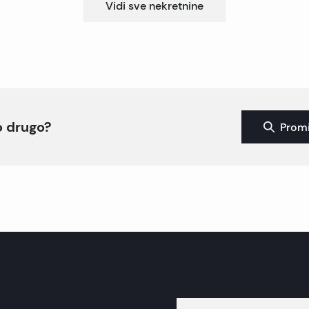
Vidi sve nekretnine
to drugo?
Promi