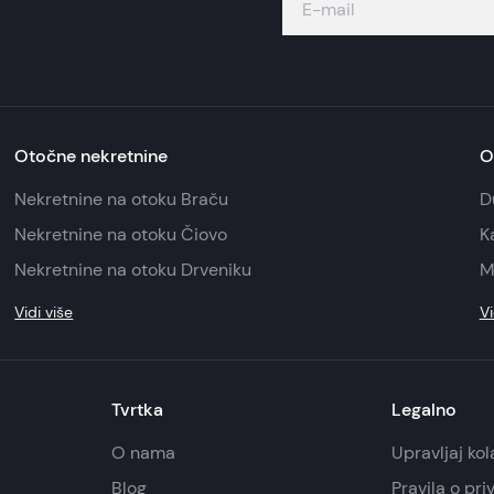
Otočne nekretnine
O
Nekretnine na otoku Braču
D
Nekretnine na otoku Čiovo
K
Nekretnine na otoku Drveniku
M
Vidi više
Vi
Tvrtka
Legalno
O nama
Upravljaj ko
Blog
Pravila o pri