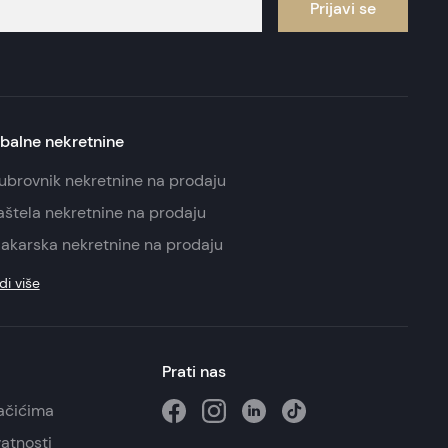
Prijavi se
balne nekretnine
ubrovnik nekretnine na prodaju
aštela nekretnine na prodaju
akarska nekretnine na prodaju
di više
Prati nas
lačićima
vatnosti