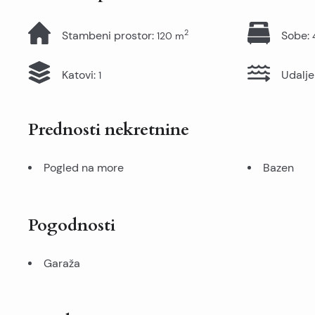
2
Stambeni prostor
:
Sobe
:
120
m
Katovi
:
Udalje
1
Prednosti nekretnine
Pogled na more
Bazen
Pogodnosti
Garaža