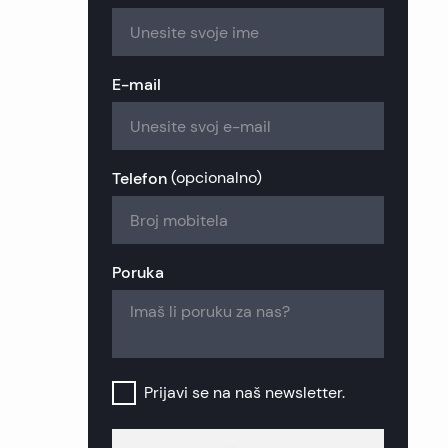
zije
ekretnine
ekretnine
kretnine
nekretnine
 nekretnine
nekretnine
E-mail
retnine
a nekretnine
ekretnine
retnine
nekretnine
k nekretnine
Telefon
(
opcionalno
)
nekretnine
šinj nekretnine
Poruka
b nekretnine
Prijavi se na naš newsletter.