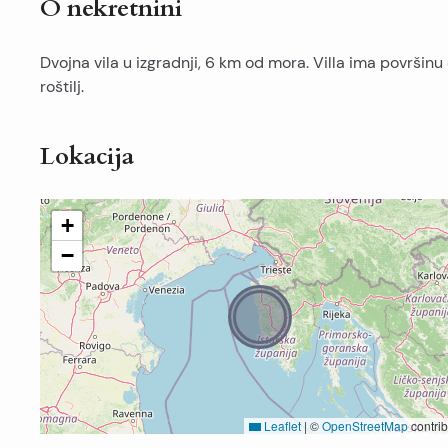
O nekretnini
Dvojna vila u izgradnji, 6 km od mora. Villa ima površin
roštilj.
Lokacija
+
−
Leaflet
|
©
OpenStreetMap
contrib