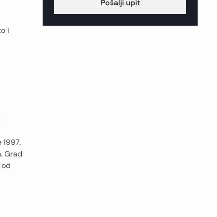
Pošalji upit
o i
u
e 1997.
. Grad
u od