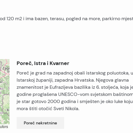
u od 120 m2 i ima bazen, terasu, pogled na more, parkirno mjest
Poreč, Istra i Kvarner
Poreč je grad na zapadnoj obali istarskog poluotoka, 
Istarskoj županiji, zapadna Hrvatska. Njegova glavna
znamenitost je Eufrazijeva bazilika iz 6. stoljeća, koja j
godine proglašena UNESCO-vom svjetskom baštinom
je star gotovo 2000 godina i smješten je oko luke koj
mora štiti otočić Sveti Nikola.
Poreč
nekretnine
utors