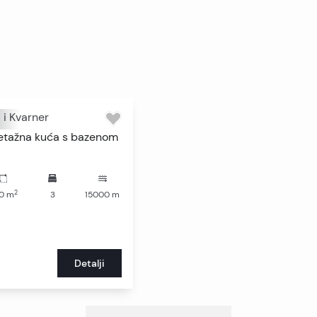
a i Kvarner
etažna kuća s bazenom
2
0
m
3
15000
m
Detalji