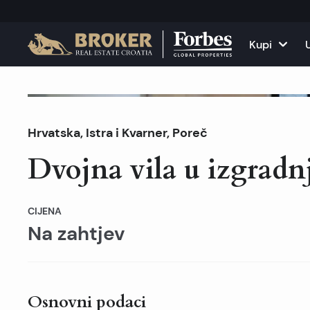
Kupi
Kuće i vile
Sve nekr
Obustavljena prodaja
Hrvatska
,
Istra i Kvarner
,
Poreč
Apartmani
Apartma
Dvojna vila u izgradnj
Zemljišta
Kuće i v
Projekti
Poslovni
CIJENA
Na zahtjev
Sve nekretnine na pr
Iznajmit
Osnovni podaci