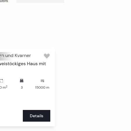
utors
ien und Kvarner
en
weistöckiges Haus mit
2
0
m
3
15000
m
Details