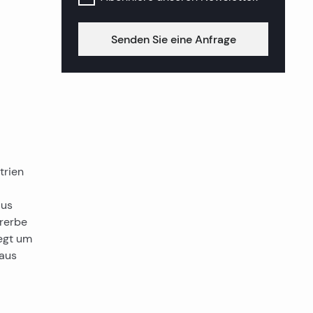
Senden Sie eine Anfrage
trien
aus
rerbe
iegt um
laus