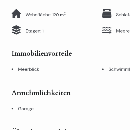
2
Wohnfläche
:
Schla
120
m
Etagen
:
Meere
1
Immobilienvorteile
Meerblick
Schwimm
Annehmlichkeiten
Garage