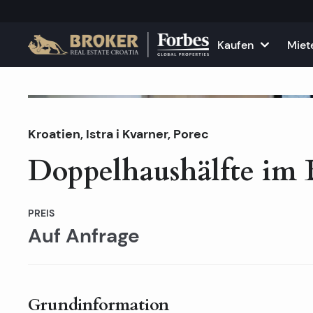
Kaufen
Miet
Häuser und Villen
Alle Immobilie
F
Nicht am Markt
Kroatien
,
Istra i Kvarner
,
Wohnungen
Porec
Wohnungen zu
K
Doppelhaushälfte im 
Grundstücke
Häuser und Vil
Projekte
Gewerbefläch
PREIS
Auf Anfrage
Alle Immobilien zum Verkau
Vermieten Sie
Grundinformation