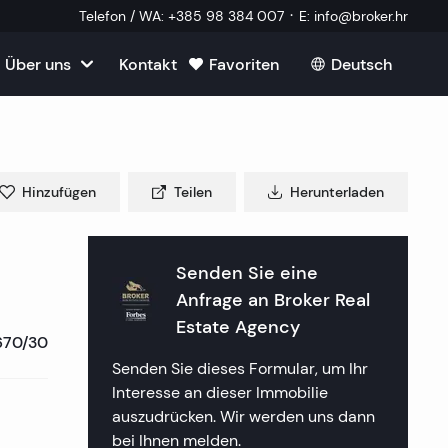
·
Telefon / WA
:
+385 98 384 007
E
:
info@broker.hr
Über uns
Kontakt
Favoriten
Deutsch
roatien
mmobilien
m Verkauf in Kroatien
m
Hinzufügen
Teilen
Herunterladen
Immobilien
ien in Split
uf in Kroatien
k Immobilien
lien in Dubrovnik
lien in Opatija
Senden Sie eine
in Kroatien
 ein externer Mitarbeiter
Anfrage an
Broker Real
mmobilien
lien in Sibenik
lien in Rijeka
lien in Zagreb
Estate Agency
670/30
tellte Fragen
a Immobilien
lien in Rogoznica
lien in Crikvenica
ien in Plitvice
Senden Sie dieses Formular, um Ihr
Interesse an dieser Immobilie
aften
 Immobilien
lien in Primosten
lien in Porec
auszudrücken. Wir werden uns dann
bei Ihnen melden.