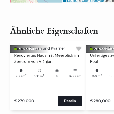
Leaflet
|
©
OpenStreetMap
contrib
Ähnliche Eigenschaften
Porec
-
Istrien und Kvarner
Porec
-
Istr
Zu verkaufen
Zu verkauf
Renoviertes Haus mit Meerblick im
Unfertiges z
Zentrum von Višnjan
Pool
2
2
2
200
m
150
m
5
14000
m
156
m
96
€279,000
€280,000
Details