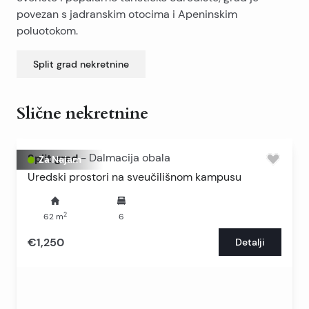
povezan s jadranskim otocima i Apeninskim
poluotokom.
Split grad
nekretnine
Slične nekretnine
Split grad
-
Dalmacija obala
Za Najam
Uredski prostori na sveučilišnom kampusu
2
62
m
6
€1,250
Detalji