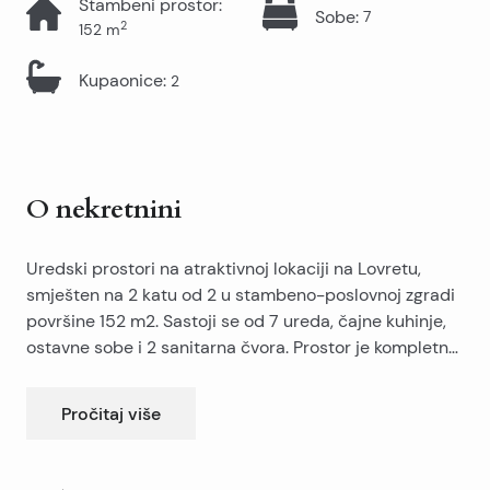
Stambeni prostor
:
Sobe
:
7
2
152
m
Kupaonice
:
2
O nekretnini
Uredski prostori na atraktivnoj lokaciji na Lovretu,
smješten na 2 katu od 2 u stambeno-poslovnoj zgradi
površine 152 m2. Sastoji se od 7 ureda, čajne kuhinje,
ostavne sobe i 2 sanitarna čvora. Prostor je kompletno
adaptiran, prazan i klimatiziran. Nalazi se u
neposrednoj blizini hotela ‘Globo’, javnog parkirališta,
Pročitaj više
robne kuće ‘Dalma’, grada, banke i sl. Mogućnost
najma garaže površine 23 m2 za svega 100 eura.
Uredne dozvole.