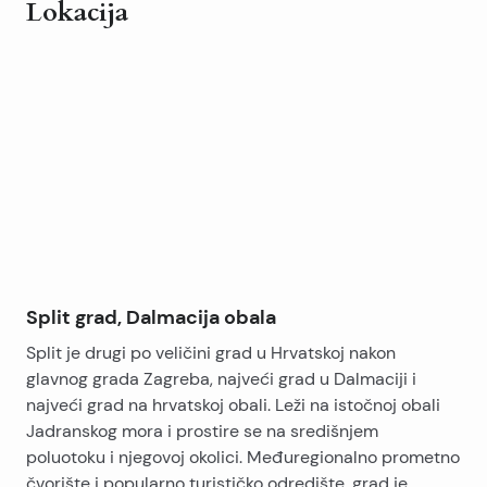
Lokacija
Leaflet
|
©
OpenStreetMap
contributors
+
−
Split grad, Dalmacija obala
Split je drugi po veličini grad u Hrvatskoj nakon
glavnog grada Zagreba, najveći grad u Dalmaciji i
najveći grad na hrvatskoj obali. Leži na istočnoj obali
Jadranskog mora i prostire se na središnjem
poluotoku i njegovoj okolici. Međuregionalno prometno
čvorište i popularno turističko odredište, grad je