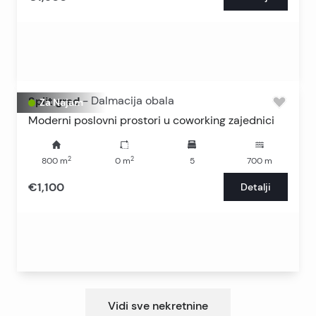
Split grad
-
Dalmacija obala
Za Najam
Moderni poslovni prostori u coworking zajednici
2
2
800
m
0
m
5
700
m
€1,100
Detalji
Vidi sve nekretnine