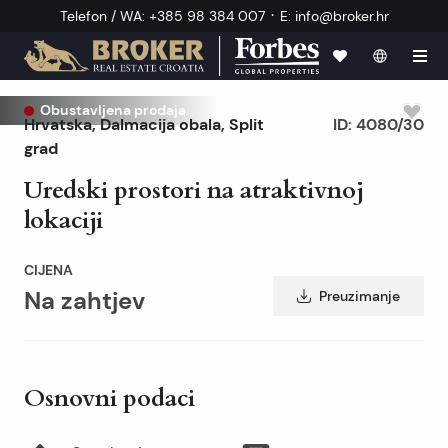
·
Telefon / WA
:
+385 98 384 007
E
:
info@broker.hr
Obustavljena prodaja
Hrvatska
,
Dalmacija obala
,
Split
ID:
4080/30
grad
Uredski prostori na atraktivnoj
lokaciji
CIJENA
Na zahtjev
Preuzimanje
Osnovni podaci