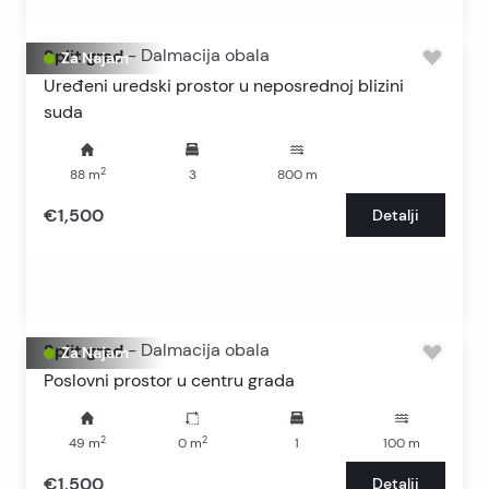
Split grad
-
Dalmacija obala
Za Najam
Uređeni uredski prostor u neposrednoj blizini
suda
2
88
m
3
800
m
€1,500
Detalji
Split grad
-
Dalmacija obala
Za Najam
Poslovni prostor u centru grada
2
2
49
m
0
m
1
100
m
€1,500
Detalji