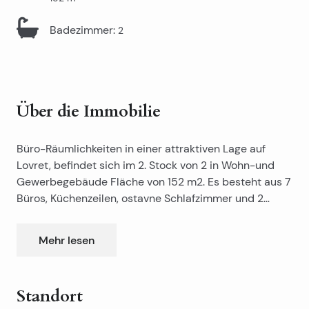
Badezimmer
:
2
Über die Immobilie
Büro-Räumlichkeiten in einer attraktiven Lage auf
Lovret, befindet sich im 2. Stock von 2 in Wohn-und
Gewerbegebäude Fläche von 152 m2. Es besteht aus 7
Büros, Küchenzeilen, ostavne Schlafzimmer und 2
Bäder. Der Raum wurde komplett renoviert, leer und
klimatisiert. Es befindet sich in der Nähe des Hotels
Mehr lesen
‚Globo‘, öffentliche Parkplätze, Kaufhäuser ‚Dalma‘
Zentrum, Banken, etc. Die Möglichkeit der Vermietung
einer Garage von 23 m2 für nur 100 Euro. Richtige
Standort
Genehmigungen.