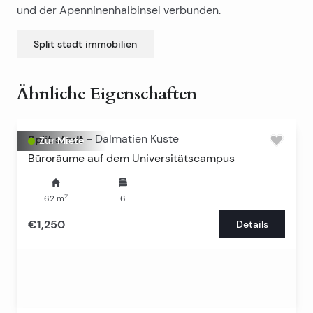
und der Apenninenhalbinsel verbunden.
Split stadt
immobilien
Ähnliche Eigenschaften
Split stadt
-
Dalmatien Küste
Zur Miete
Büroräume auf dem Universitätscampus
2
62
m
6
€1,250
Details