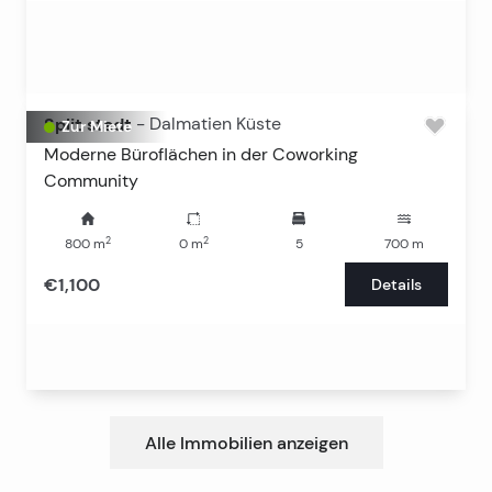
Split stadt
-
Dalmatien Küste
Zur Miete
Moderne Büroflächen in der Coworking
Community
2
2
800
m
0
m
5
700
m
€1,100
Details
Alle Immobilien anzeigen