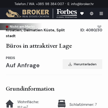
·
Telefon / WA
:
+385 98 384 007
E
:
info@broker.hr
Nicht am Markt
Kroatien
,
Dalmatien Küste
,
Split
ID:
4080/30
stadt
Büros in attraktiver Lage
PREIS
Auf Anfrage
Herunterladen
Grundinformation
Wohnfläche
:
Schlafzimmer
:
7
2
152
m