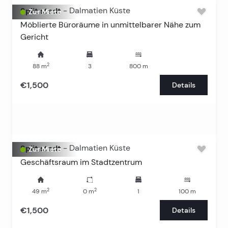
Split stadt
-
Dalmatien Küste
Zur Miete
Möblierte Büroräume in unmittelbarer Nähe zum
Gericht
2
88
m
3
800
m
€1,500
Details
Split stadt
-
Dalmatien Küste
Zur Miete
Geschäftsraum im Stadtzentrum
2
2
49
m
0
m
1
100
m
€1,500
Details