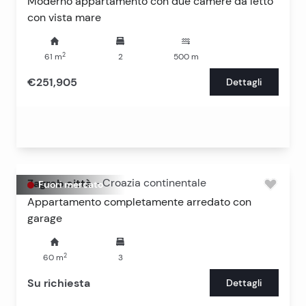
Moderno appartamento con due camere da letto
con vista mare
2
61
m
2
500
m
€251,905
Dettagli
Zagreb città
-
Croazia continentale
Fuori mercato
Appartamento completamente arredato con
garage
2
60
m
3
Su richiesta
Dettagli