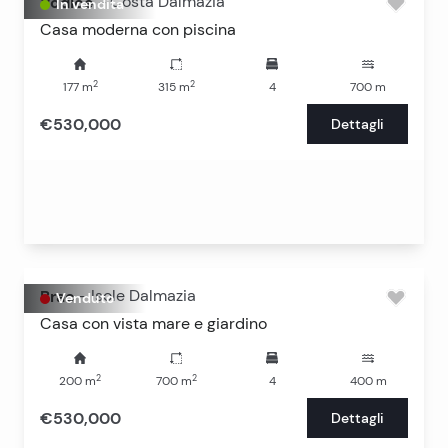
Vodice
-
Costa Dalmazia
In vendita
Casa moderna con piscina
2
2
177
m
315
m
4
700
m
€530,000
Dettagli
Brac
-
Isole Dalmazia
Venduto
Casa con vista mare e giardino
2
2
200
m
700
m
4
400
m
€530,000
Dettagli