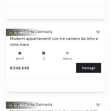
Omis
-
Costa Dalmazia
In vendita
Moderni appartamenti con tre camere da letto e
vista mare
2
84
m
3
500
m
€346,649
Dettagli
Omis
-
Costa Dalmazia
In vendita