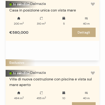
Brac
-
Isole Dalmazia
In vendita
Casa in posizione unica con vista mare
2
2
200
m
310
m
5
40
m
€580,000
Dettagli
Esclusivo
Brac
-
Isole Dalmazia
In vendita
Villa di nuova costruzione con piscina e vista sul
mare aperto
2
2
494
m
455
m
10
40
m