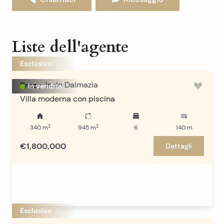
Liste dell'agente
Esclusivo
Brac
-
Isole Dalmazia
In vendita
Villa moderna con piscina
2
2
340
m
945
m
6
140
m
€1,800,000
Dettagli
Esclusivo