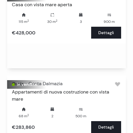
Casa con vista mare aperta
2
2
115
m
30
m
3
900
m
€428,000
Dettagli
Omis
-
Costa Dalmazia
In vendita
Appartamenti di nuova costruzione con vista
mare
2
68
m
2
500
m
€283,860
Dettagli