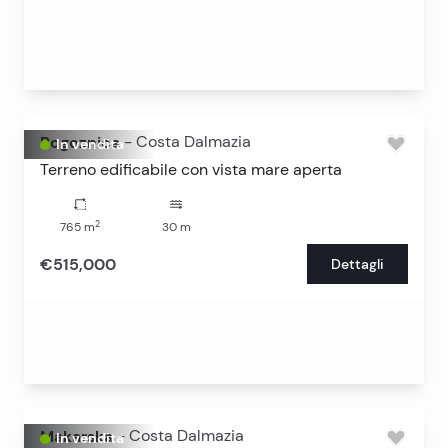
Rogoznica
-
Costa Dalmazia
In vendita
Terreno edificabile con vista mare aperta
2
765
m
30
m
€515,000
Dettagli
Makarska
-
Costa Dalmazia
In vendita