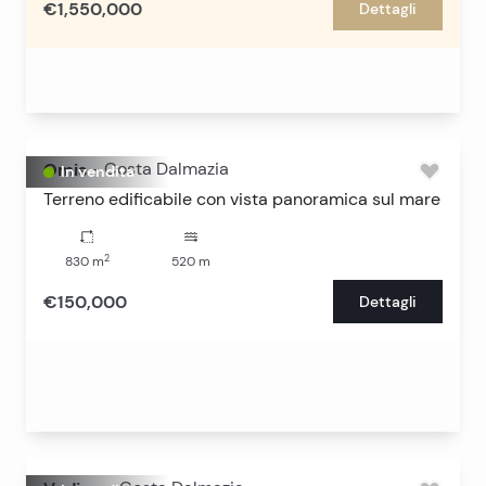
€1,550,000
Dettagli
Omis
-
Costa Dalmazia
In vendita
Terreno edificabile con vista panoramica sul mare
2
830
m
520
m
€150,000
Dettagli