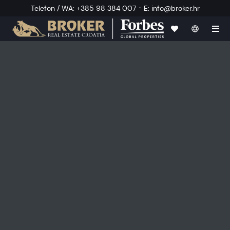
·
Telefon / WA
:
+385 98 384 007
E
:
info@broker.hr