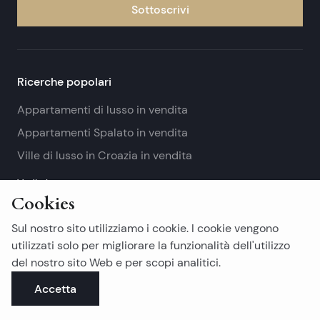
Sottoscrivi
Ricerche popolari
Appartamenti di lusso in vendita
Appartamenti Spalato in vendita
Ville di lusso in Croazia in vendita
Vedi altro
Cookies
Proprietà immobiliari dell'isola
Sul nostro sito utilizziamo i cookie. I cookie vengono
Isola di Brac immobili in vendita
utilizzati solo per migliorare la funzionalità dell'utilizzo
del nostro sito Web e per scopi analitici.
Isola di Ciovo immobili in vendita
Accetta
Isola di Drvenik immobili in vendita
Vedi altro