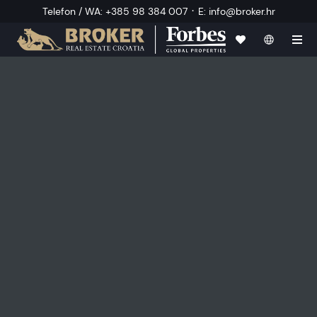
·
Telefon / WA
:
+385 98 384 007
E
:
info@broker.hr