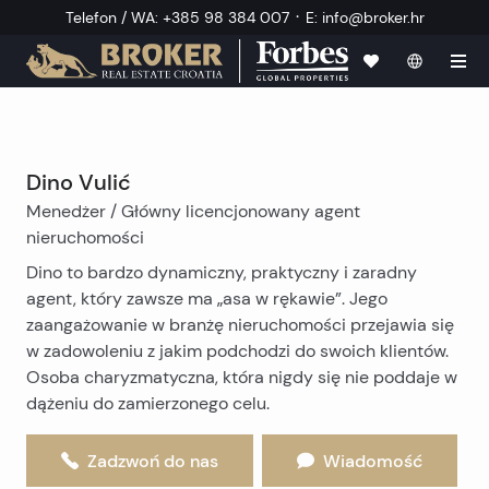
·
Telefon / WA
:
+385 98 384 007
E
:
info@broker.hr
Dino Vulić
Menedżer / Główny licencjonowany agent
nieruchomości
Dino to bardzo dynamiczny, praktyczny i zaradny
agent, który zawsze ma „asa w rękawie”. Jego
zaangażowanie w branżę nieruchomości przejawia się
w zadowoleniu z jakim podchodzi do swoich klientów.
Osoba charyzmatyczna, która nigdy się nie poddaje w
dążeniu do zamierzonego celu.
Zadzwoń do nas
Wiadomość