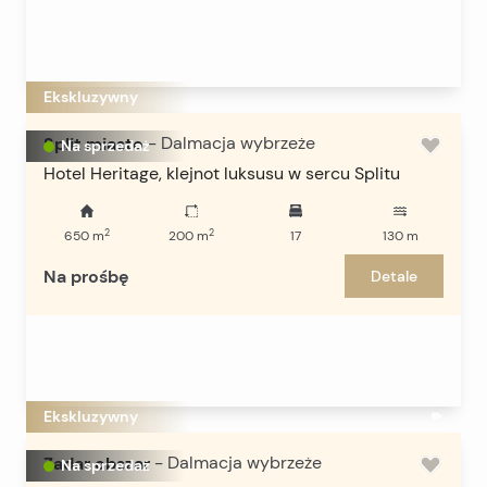
Ekskluzywny
Split miasto
-
Dalmacja wybrzeże
Na sprzedaż
Hotel Heritage, klejnot luksusu w sercu Splitu
2
2
650
m
200
m
17
130
m
Na prośbę
Detale
Ekskluzywny
Zadar obszar
-
Dalmacja wybrzeże
Na sprzedaż