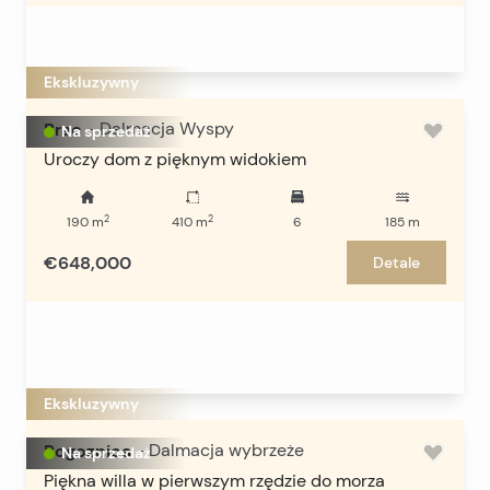
Ekskluzywny
Brac
-
Dalmacja Wyspy
Na sprzedaż
Uroczy dom z pięknym widokiem
2
2
190
m
410
m
6
185
m
€648,000
Detale
Ekskluzywny
Rogoznica
-
Dalmacja wybrzeże
Na sprzedaż
Piękna willa w pierwszym rzędzie do morza