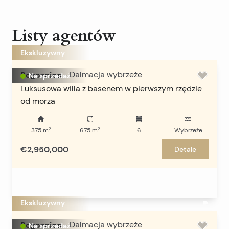
Listy agentów
Ekskluzywny
Rogoznica
-
Dalmacja wybrzeże
Na sprzedaż
Luksusowa willa z basenem w pierwszym rzędzie
od morza
2
2
375
m
675
m
6
Wybrzeże
€2,950,000
Detale
Ekskluzywny
Rogoznica
-
Dalmacja wybrzeże
Na sprzedaż