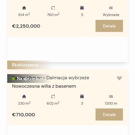
2
2
614
m
760
m
5
Wybrzeże
€2,250,000
Detale
Ekskluzywny
Zadar obszar
-
Dalmacja wybrzeże
Na sprzedaż
Nowoczesna willa z basenem
2
2
230
m
602
m
3
1200
m
€710,000
Detale