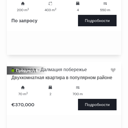
2
2
200
m
403
m
4
550
m
По запросу
Подробности
Split город
-
Далмация побережье
Продается
Двухкомнатная квартира в популярном районе
2
70
m
2
700
m
€370,000
Подробности