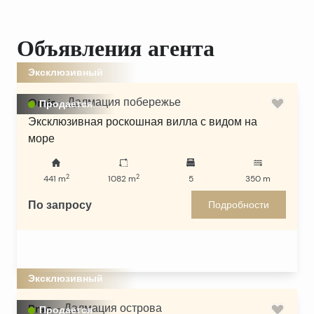
Объявления агента
Эксклюзивный
Omis
-
Далмация побережье
Продается
Эксклюзивная роскошная вилла с видом на
море
2
2
441
m
1082
m
5
350
m
По запросу
Подробности
Эксклюзивный
Brac
-
Далмация острова
Продается