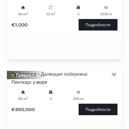
2
2
50
m
10
m
2
1200
m
€1,000
Подробности
Split город
-
Далмация побережье
Продается
Пентхаус у моря
2
95
m
2
250
m
€850,000
Подробности