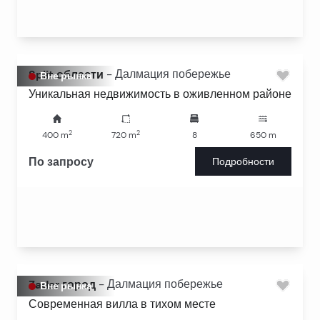
Split области
-
Далмация побережье
Вне рынка
Уникальная недвижимость в оживленном районе
2
2
400
m
720
m
8
650
m
По запросу
Подробности
Zadar город
-
Далмация побережье
Вне рынка
Современная вилла в тихом месте