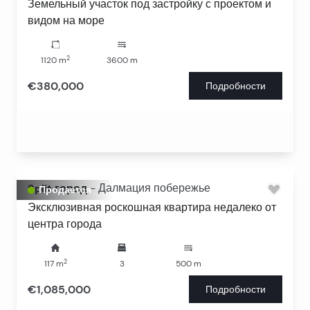
Земельный участок под застройку с проектом и
видом на море
2
1120
m
3600
m
€380,000
Подробности
Split город
-
Далмация побережье
Продается
Эксклюзивная роскошная квартира недалеко от
центра города
2
117
m
3
500
m
€1,085,000
Подробности