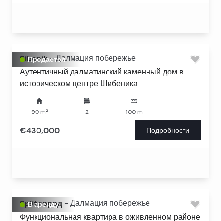
Sibenik
-
Далмация побережье
Продается
Аутентичный далматинский каменный дом в
историческом центре Шибеника
2
90
m
2
100
m
€430,000
Подробности
Split город
-
Далмация побережье
В аренду
Функциональная квартира в оживленном районе