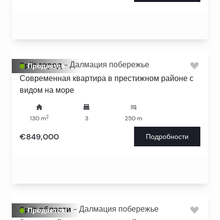
Split город
-
Далмация побережье
Продается
Современная квартира в престижном районе с
видом на море
2
130
m
3
250
m
€849,000
Подробности
Split области
-
Далмация побережье
Продается