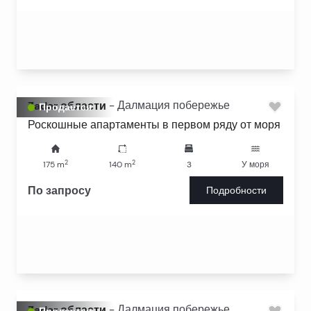
Zadar области
-
Далмация побережье
Продается
Роскошные апартаменты в первом ряду от моря
2
2
175
m
140
m
3
У моря
По запросу
Подробности
Zadar области
-
Далмация побережье