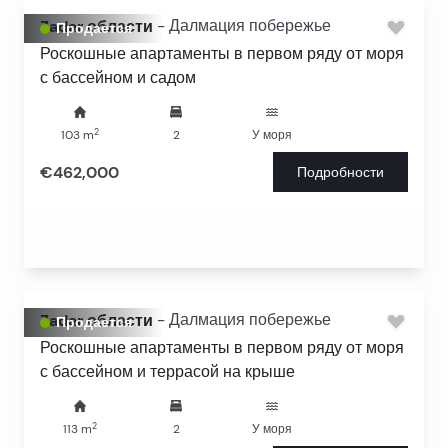
Zadar области
-
Далмация побережье
Продается
Роскошные апартаменты в первом ряду от моря
с бассейном и садом
2
103
m
2
У моря
€462,000
Подробности
Zadar области
-
Далмация побережье
Продается
Роскошные апартаменты в первом ряду от моря
с бассейном и террасой на крыше
2
113
m
2
У моря