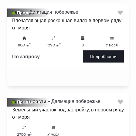
Omis
-
Далмация побережье
Продается
Впечатляющая роскошная вилла в первом ряду
от моря
2
2
800
m
1090
m
8
У моря
По запросу
Подробности
Zadar области
-
Далмация побережье
Продается
Земельный участок под застройку, в первом ряду
от моря
2
2700
m
У моря