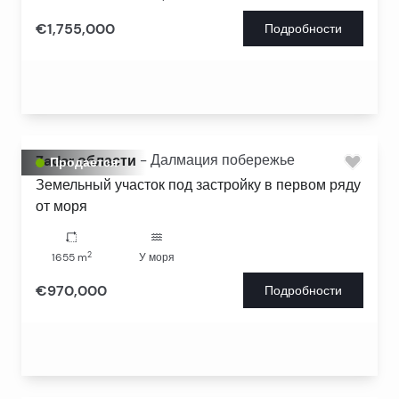
€1,755,000
Подробности
Zadar области
-
Далмация побережье
Продается
Земельный участок под застройку в первом ряду
от моря
2
1655
m
У моря
€970,000
Подробности