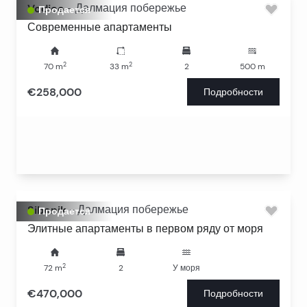
Vodice
-
Далмация побережье
Продается
Современные апартаменты
2
2
70
m
33
m
2
500
m
€258,000
Подробности
Sibenik
-
Далмация побережье
Продается
Элитные апартаменты в первом ряду от моря
2
72
m
2
У моря
€470,000
Подробности