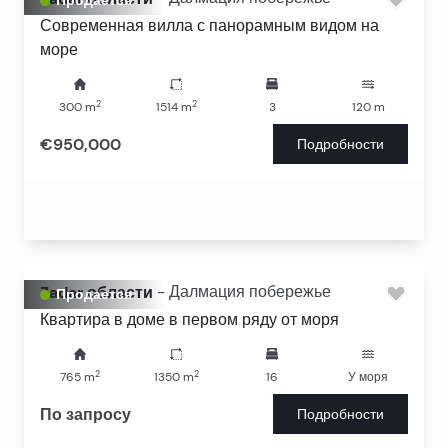
Продается
Современная вилла с панорамным видом на
море
2
2
300
m
1514
m
3
120
m
€950,000
Подробности
Zadar области
-
Далмация побережье
Продается
Квартира в доме в первом ряду от моря
2
2
765
m
1350
m
16
У моря
По запросу
Подробности