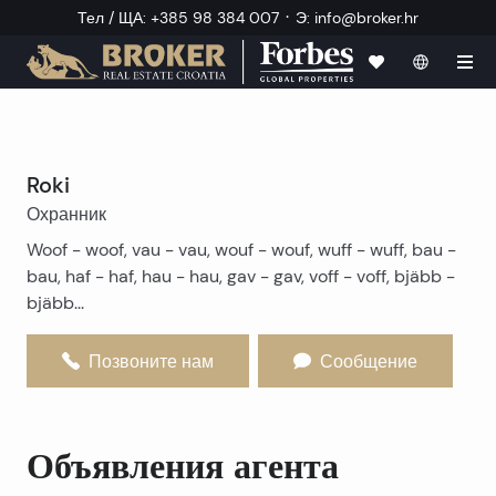
·
Тел / ЩА
:
+385 98 384 007
Э
:
info@broker.hr
Roki
Охранник
Woof - woof, vau - vau, wouf - wouf, wuff - wuff, bau -
bau, haf - haf, hau - hau, gav - gav, voff - voff, bjäbb -
bjäbb...
Позвоните нам
Сообщение
Объявления агента