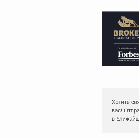
Хотите св
вас! Отпр
в ближайш