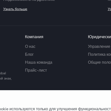
Узнать больше
У
Компания
Юридически
О нас
Управление
Блог
Политика к
Наша команда
Общие поло
Прайс-лист
obal
й знак,
okie используются только для улучшения функциональност