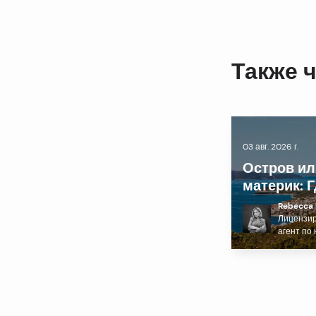
Также 
03 авг. 2026 г.
Остров ил
материк: 
лучше куп
Rebecca 
курортну
Лицензи
агент по
недвижим
Далмации