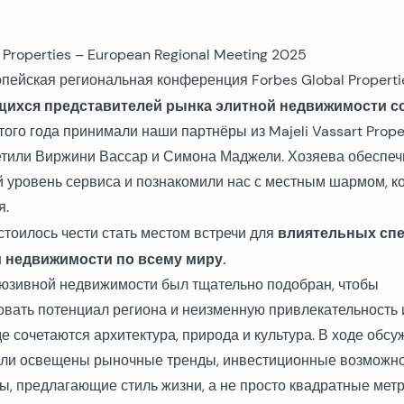
Отзывы
Нед
Нед
Нед
Дома и виллы в Сплите
Квартиры в Омише
Нед
Нед
Нед
Дома и виллы в Каштеле
Квартиры в Каштеле
опейская региональная конференция
Forbes Global Properti
ихся представителей
рынка элитной недвижимости
со
Нед
Нед
Нед
Дома и виллы в Примоштене
Апартаменты в Хваре
ого года принимали наши партнёры из Majeli Vassart Prope
етили Виржини Вассар и Симона Маджели. Хозяева обеспеч
Нед
Нед
Нед
Дома и виллы в Дубровнике
 уровень сервиса и познакомили нас с местным шармом, к
Нед
Нед
Дома и виллы в Задаре
я.
влиятельных спе
стоилось чести стать местом встречи для
Нед
Дома и виллы в первом ряду от моря
 недвижимости по всему миру.
юзивной недвижимости был тщательно подобран, чтобы
Старые каменные дома
вать потенциал региона и неизменную привлекательность 
де сочетаются архитектура, природа и культура. В ходе обсу
Недавно построенные дома и виллы
ли освещены рыночные тренды, инвестиционные возможно
ы, предлагающие стиль жизни, а не просто квадратные метр