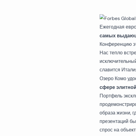
Ежегодная евр
самых выдающ
Конференцию эт
Нас тепло встр
исключительный
славится Итали
Озеро Комо удо
сфере элитной
Портфель экскл
продемонстриро
образа жизни, г
презентаций бы
спрос на объект