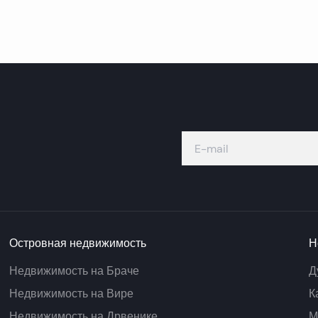
Островная недвижимость
Н
Недвижимость на Браче
Д
Недвижимость на Вире
К
Недвижимость на Дрвенике
М