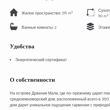
Сухоп
2
Жилое пространство
:
215
m
2
110
m
Ванные комнаты
:
Этажи
2
Удобства
Энергетический сертификат
О собственности
На острове Дрвеник Мали, где по-прежнему царит пок
средиземноморский дом, расположенный всего в 350 
дом дарит уникальное ощущение гармонии с природой 