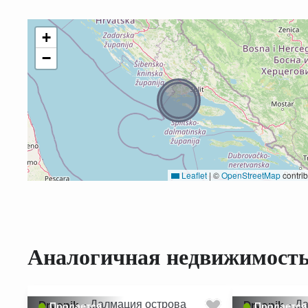
+
−
Leaflet
|
©
OpenStreetMap
contrib
Аналогичная недвижимост
Drvenik
-
Далмация острова
Drvenik
-
Да
Продается
Продается