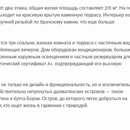
ет два этажа, общая жилая площадь составляет 215 м². На 
выходит на красивую крытую каменную террасу. Интерьер из
ручной резьбой по брачскому камню, что еще больше
тся три спальни, ванная комната и терраса с частичным ви
лабляющих вечеров. Дом оборудован кондиционером, больш
троенным наружным освещением и частным резервуаром дл
гетический сертификат A+, подтверждающий его высокую
о не только ее дизайн и функциональность, но и исключител
йствительно нетронутых далматинских островов — тихое
а и бухта Борак. Остров, до которого легко добраться на
 кто ищет жизнь в гармонии с природой.