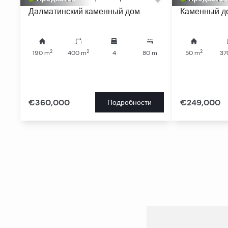
Далматинский каменный дом
Каменный до
2
2
2
190
m
400
m
4
80
m
50
m
37
€360,000
€249,000
Подробности