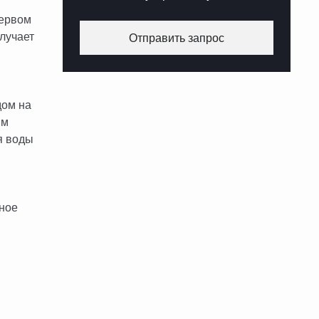
первом
лучает
Отправить запрос
дом на
им
я воды
ьное