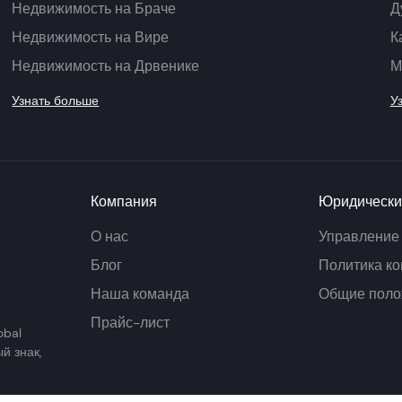
Недвижимость на Браче
Д
Недвижимость на Вире
К
Недвижимость на Дрвенике
М
Узнать больше
У
Компания
Юридически
О нас
Управление
Блог
Политика к
Наша команда
Общие поло
Прайс-лист
obal
й знак,