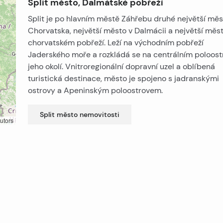
Split město, Dalmátské pobřeží
Split je po hlavním městě Záhřebu druhé největší měs
Chorvatska, největší město v Dalmácii a největší měs
chorvatském pobřeží. Leží na východním pobřeží
Jaderského moře a rozkládá se na centrálním poloost
jeho okolí. Vnitroregionální dopravní uzel a oblíbená
turistická destinace, město je spojeno s jadranskými
ostrovy a Apeninským poloostrovem.
Split město
nemovitosti
utors