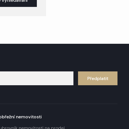
 vyhledávání
Předplatit
obřežní nemovitosti
ubrovnik nemovitosti na prodej