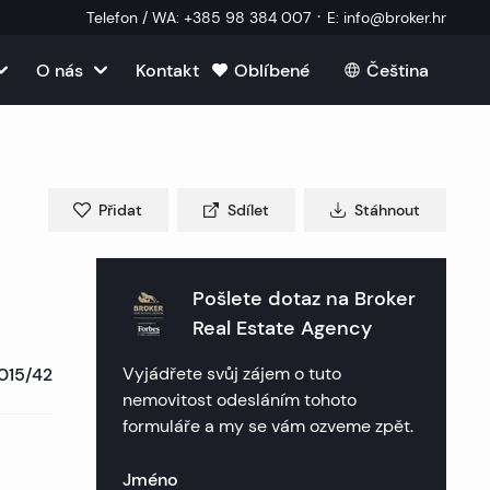
·
Telefon / WA
:
+385 98 384 007
E
:
info@broker.hr
O nás
Kontakt
Oblíbené
Čeština
Zobrazit vše
j v Chorvatsku
movitosti na Brači
 prodej v Chorvatsku
Přidat
Sdílet
Stáhnout
movitosti na Čiovu
movitosti ve Splitu
j v Chorvatsku
movitosti v Drveniku
movitosti v Dubrovníku
movitosti v Opatiji
Pošlete dotaz na
Broker
a prodej v Chorvatsku
 externím spolupracovníkem
Real Estate Agency
movitosti na Hvaru
movitosti v Šibeniku
movitosti v Rijece
movitosti v Záhřebu
015/42
Vyjádřete svůj zájem o tuto
dené otázky
movitosti na Korčule
movitosti v Rogoznici
movitosti v Crikvenica
movitosti na Plitvicích
nemovitost odesláním tohoto
formuláře a my se vám ozveme zpět.
movitosti v Murteru
movitosti v Primoštenu
movitosti v Poreči
Jméno