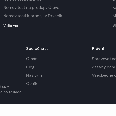
Nemovitost na prodej v Čiovo
K
Nemovitosti k prodeji v Drvenik
M
Vidět víc
Vi
Společnost
Právní
O nás
Spravovat s
Blog
Zásady ochr
Náš tým
Všeobecné 
Ceník
ties v
ná na základě