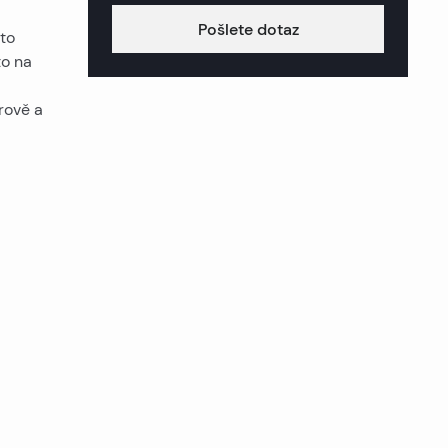
Pošlete dotaz
to
to na
rově a
Zobrazit vše