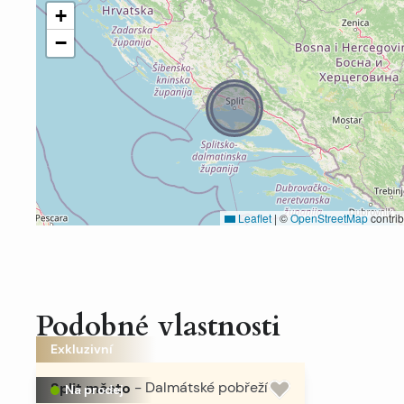
+
−
Leaflet
|
©
OpenStreetMap
contrib
Podobné vlastnosti
Exkluzivní
Split město
-
Dalmátské pobřeží
Na prodej