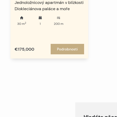
Jednoložnicový apartmán v blízkosti
Diokleciánova paláce a moře
2
30
m
1
200
m
€175,000
Podrobnosti
Hledáte něco