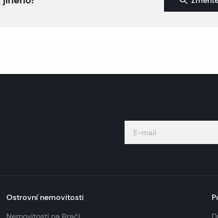
Změňte
Ostrovní nemovitosti
P
Nemovitosti na Brači
D