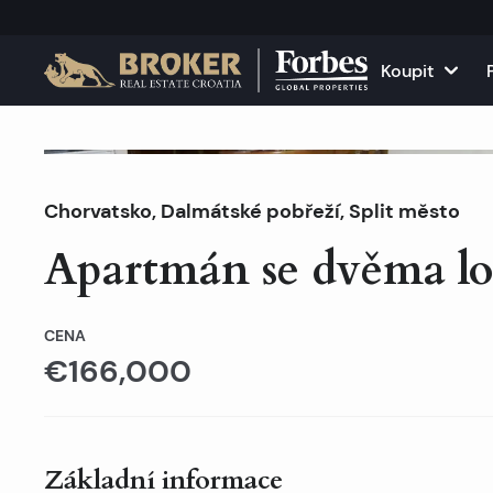
Koupit
Domy a vily
Všechny n
Prodáno
Chorvatsko
,
Dalmátské pobřeží
Apartmány
,
Split město
Apartmány
Apartmán se dvěma l
Pozemky
Domy a vil
Projekty
Komerční 
CENA
€166,000
Všechny nemovitosti na
Pronajměte
Základní informace