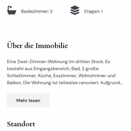
Badezimmer
:
Etagen
:
3
1
Über die Immobilie
Eine Zwei-Zimmer-Wohnung im dritten Stock. Es
besteht aus Eingangsbereich, Bad, 2 große
Schlafzimmer, Küche, Esszimmer, Wohnzimmer und
Balkon. Die Wohnung ist teilweise renoviert. Aufgrund
der besonderen Lage für Touristen zu vermieten. Die
Wohnung befindet sich in der Nähe von Prima City,
Mehr lesen
Theater Split, Marmont Straße, der Bushaltestelle …
Standort