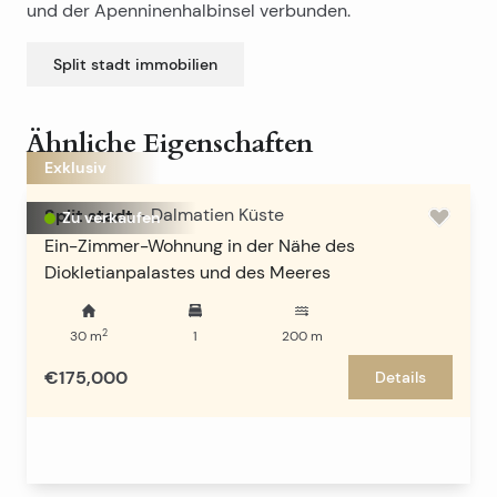
und der Apenninenhalbinsel verbunden.
Split stadt
immobilien
Ähnliche Eigenschaften
Exklusiv
Split stadt
-
Dalmatien Küste
Zu verkaufen
Ein-Zimmer-Wohnung in der Nähe des
Diokletianpalastes und des Meeres
2
30
m
1
200
m
€175,000
Details