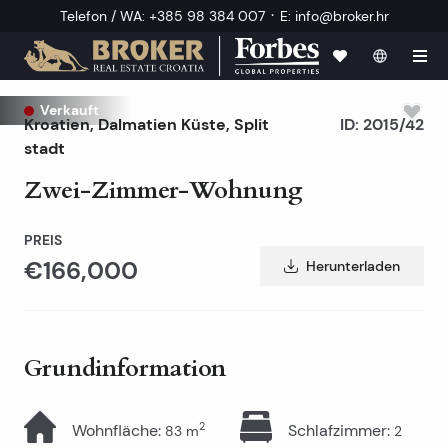
·
Telefon / WA
:
+385 98 384 007
E
:
info@broker.hr
Verkauft
Kroatien
,
Dalmatien Küste
,
Split
ID:
2015/42
stadt
Zwei-Zimmer-Wohnung
PREIS
€166,000
Herunterladen
Grundinformation
2
Wohnfläche
:
Schlafzimmer
:
83
m
2