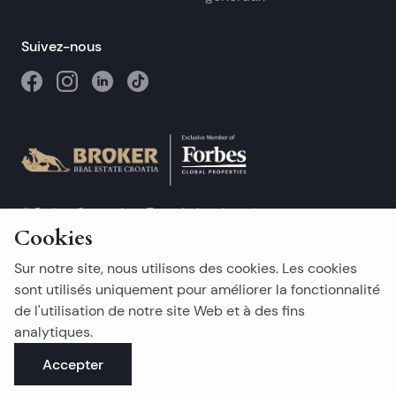
Suivez-nous
© Broker-Grupa d.o.o Tous droits réservés.
Cookies
Obala kneza Branimira 1, 21000 Split
-
Phone:
+385 98 384 007
Sur notre site, nous utilisons des cookies. Les cookies
Broker-grupa d.o.o. est membre exclusif de Forbes Global
Properties en Croatie. Forbes® est une marque déposée
sont utilisés uniquement pour améliorer la fonctionnalité
utilisée sous licence.
de l'utilisation de notre site Web et à des fins
analytiques.
This site is protected by reCAPTCHA and the Google
Privacy Policy
and
Terms of Service
apply.
Accepter