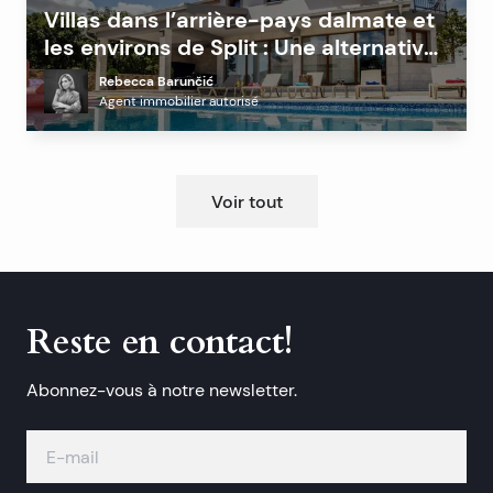
Villas dans l’arrière-pays dalmate et
les environs de Split : Une alternative
rentable à la côte ?
Rebecca Barunčić
Agent immobilier autorisé
Voir tout
Reste en contact!
Abonnez-vous à notre newsletter.