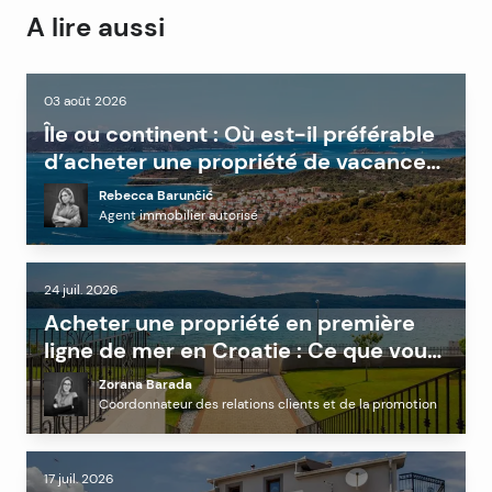
A lire aussi
03 août 2026
Île ou continent : Où est-il préférable
d’acheter une propriété de vacances
en Dalmatie ?
Rebecca Barunčić
Agent immobilier autorisé
24 juil. 2026
Acheter une propriété en première
ligne de mer en Croatie : Ce que vous
devez savoir avant d’investir
Zorana Barada
Coordonnateur des relations clients et de la promotion
17 juil. 2026