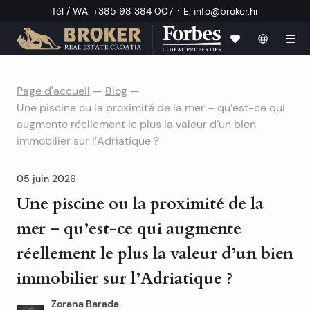
·
Tél / WA
:
+385 98 384 007
E
:
info@broker.hr
Page d'accueil
—
Blog
—
Une piscine ou la proximité de la mer – qu’est-ce qui
augmente réellement le plus la valeur d’un bien
immobilier sur l’Adriatique ?
05 juin 2026
Une piscine ou la proximité de la
mer – qu’est-ce qui augmente
réellement le plus la valeur d’un bien
immobilier sur l’Adriatique ?
Zorana Barada