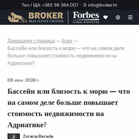
·
Тел / ЩА
:
+385 98 384 007
Э
:
info@broker.hr
Домашняя страница
—
Блог
—
Бассейн или близость к морю — что на самом деле
больше повышает стоимость недвижимости на
Адриатике?
05 июн. 2026 г.
Бассейн или близость к морю — что
на самом деле больше повышает
стоимость недвижимости на
Адриатике?
Zorana Barada