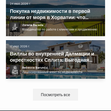
24 июл. 2026 г.
Покупка недвижимости в первой
линии от моря в Хорватии: что
нужно знать перед инвестированием
Zorana Barada
Координатор по работе с клиентами и продвижению
17 июл. 2026 г.
Виллы во внутренней Далмации и
окрестностях Сплита: Выгодная
альтернатива побережью?
Rebecca Barunčić
Лицензированный агент по недвижимости
Посмотреть все