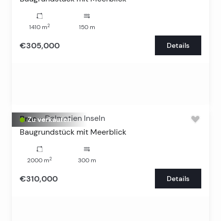
2
1410
m
150
m
€305,000
Details
Brac
-
Dalmatien Inseln
Zu verkaufen
Baugrundstück mit Meerblick
2
2000
m
300
m
€310,000
Details