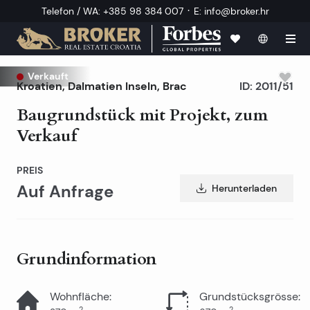
·
Telefon / WA
:
+385 98 384 007
E
:
info@broker.hr
Verkauft
Kroatien
,
Dalmatien Inseln
,
Brac
ID:
2011/51
Baugrundstück mit Projekt, zum
Verkauf
PREIS
Auf Anfrage
Herunterladen
Grundinformation
Wohnfläche
:
Grundstücksgrösse
:
2
2