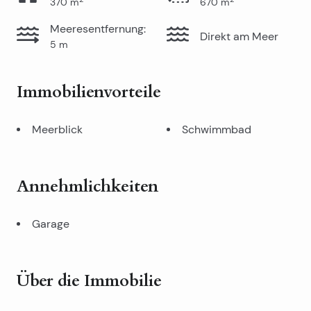
370
m
670
m
Meeresentfernung
:
Direkt am Meer
5
m
Immobilienvorteile
Meerblick
Schwimmbad
Annehmlichkeiten
Garage
Über die Immobilie