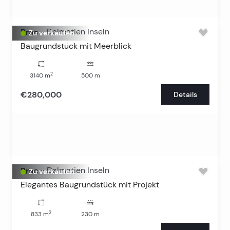
Brac
-
Dalmatien Inseln
Zu verkaufen
Baugrundstück mit Meerblick
2
3140
m
500
m
€280,000
Details
Brac
-
Dalmatien Inseln
Zu verkaufen
Elegantes Baugrundstück mit Projekt
2
833
m
230
m