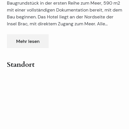
Baugrundstück in der ersten Reihe zum Meer, 590 m2
mit einer vollständigen Dokumentation bereit, mit dem
Bau beginnen. Das Hotel liegt an der Nordseite der
Insel Brac, mit direktem Zugang zum Meer. Alle
Verbindungen in der Nähe des Grundstücks. Das Land
hat eine komplette Projektdokumentation für den Bau
Mehr lesen
von Luxusvillen mit Pool Bruttogeschossfläche von 370
m2, ist bereit, mit dem Bau beginnen.
Standort
Leaflet
|
©
OpenStreetMap
contributors
+
−