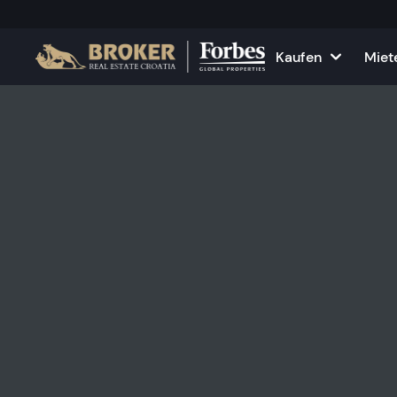
Kaufen
Miet
Häuser und Villen
Alle Immobilie
F
Wohnungen
Wohnungen zu
K
Grundstücke
Häuser und Vil
Projekte
Gewerbefläch
Alle Immobilien zum Verkau
Vermieten Sie