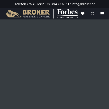
·
Telefon / WA
:
+385 98 384 007
E
:
info@broker.hr