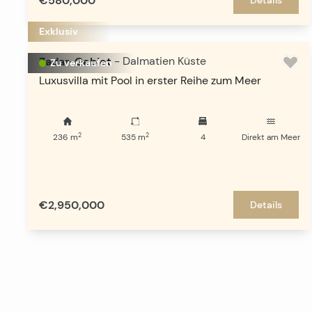
€580,000
Exklusiv
Zadar-Gebiet
-
Dalmatien Küste
Zu verkaufen
Luxusvilla mit Pool in erster Reihe zum Meer
2
2
236
m
535
m
4
Direkt am Meer
€2,950,000
Details