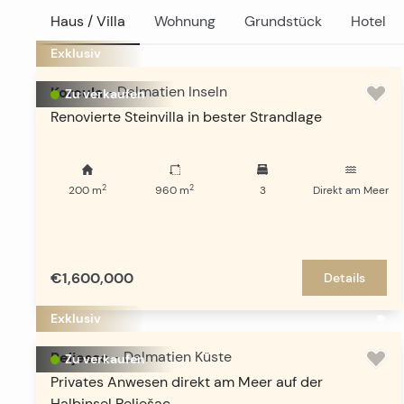
Haus / Villa
Wohnung
Grundstück
Hotel
Exklusiv
Korcula
-
Dalmatien Inseln
Zu verkaufen
Renovierte Steinvilla in bester Strandlage
2
2
200
m
960
m
3
Direkt am Meer
€1,600,000
Details
Exklusiv
Peljesac
-
Dalmatien Küste
Zu verkaufen
Privates Anwesen direkt am Meer auf der
Halbinsel Pelješac