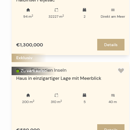
2
2
94
m
32227
m
2
Direkt am Meer
€1,300,000
Details
Exklusiv
Brac
-
Dalmatien Inseln
Zu verkaufen
Haus in einzigartiger Lage mit Meerblick
2
2
200
m
310
m
5
40
m
Details