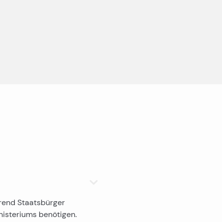
Rab Immobilien zum Verkauf
Pazin Immobilien zum Verkauf
Plitvice Immobilien zu verkaufen
Immobilien in Pula zu verkaufen
Luxusvillen in Trogir
Neubauwohnungen auf Čiovo
Häuser in Kroatien zu verkaufen
Luxusvillen auf Brač zu verkaufen
Luxuswohnungen in Split zu verkaufen
Luxusvillen in Dalmatien zu verkaufen
rend Staatsbürger
Luxusvillen und Häuser mit Pool in Kroatien zu verkaufen
nisteriums benötigen.
Trogir Neubau zu verkaufen