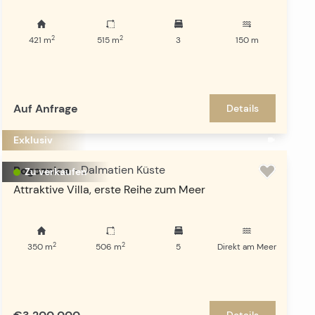
2
2
421
m
515
m
3
150
m
Auf Anfrage
Details
Exklusiv
Rogoznica
-
Dalmatien Küste
Zu verkaufen
Attraktive Villa, erste Reihe zum Meer
2
2
350
m
506
m
5
Direkt am Meer
Details