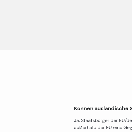
Wohnungen zur Miete in Trogir
Lošinj Immobilien zum Verkauf
Labin Immobilien zum Verkauf
Immobilien auf der Insel Krk zu verkaufen
Immobilien in Poreč zu verkaufen
Luxuswohnungen in Trogir
Luxusvillen auf Čiovo
Luxuswohnungen in Zadar zu verkaufen
Luxusimmobilien in Split zu verkaufen
Können ausländische S
Luxusvillen in Split zu verkaufen
Ja. Staatsbürger der EU/d
Luxusvillen in Istrien zu verkaufen
außerhalb der EU eine Geg
Luxusimmobilien in Kroatien zu verkaufen