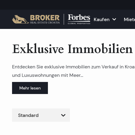
Kaufen
Miet
Häuser und Villen
Alle Immobilie
F
Exklusive Immobilien
Wohnungen
Wohnungen zu
K
Entdecken Sie exklusive Immobilien zum Verkauf in Kroat
Grundstücke
Häuser und Vil
und Luxuswohnungen
mit Meer
Mehr lesen
Projekte
Gewerbefläch
Alle Immobilien zum Verkau
Vermieten Sie
Standard