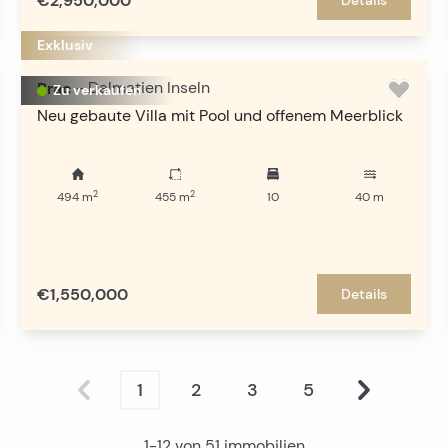
€2,950,000
Exklusiv
Brac
-
Dalmatien Inseln
Zu verkaufen
Neu gebaute Villa mit Pool und offenem Meerblick
2
2
494
m
455
m
10
40
m
€1,550,000
Details
1
2
3
5
1
-
12
von
51
immobilien