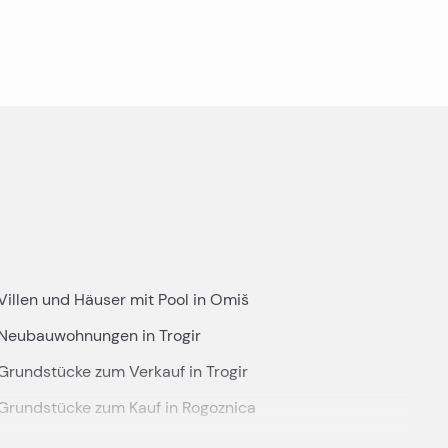
Villen und Häuser mit Pool in Omiš
Neubauwohnungen in Trogir
Grundstücke zum Verkauf in Trogir
Grundstücke zum Kauf in Rogoznica
Luxusimmobilien in Rogoznica zu verkaufen