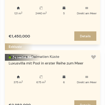
2
2
121
m
2440
m
5
Direkt am Meer
€1,450,000
Details
Exklusiv
Rogoznica
-
Dalmatien Küste
Zu verkaufen
Luxusvilla mit Pool in erster Reihe zum Meer
2
2
375
m
675
m
6
Direkt am Meer
Details