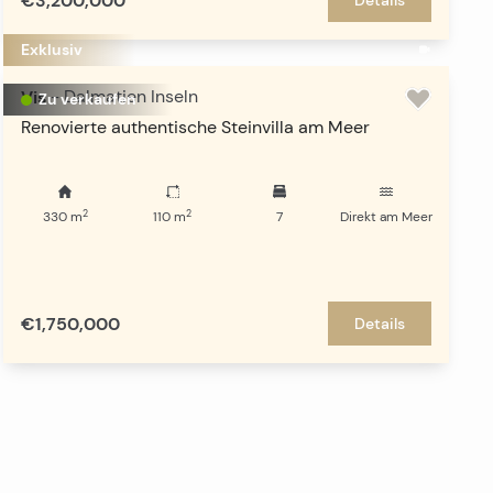
€3,200,000
Exklusiv
Vis
-
Dalmatien Inseln
Zu verkaufen
Renovierte authentische Steinvilla am Meer
2
2
330
m
110
m
7
Direkt am Meer
€1,750,000
Details