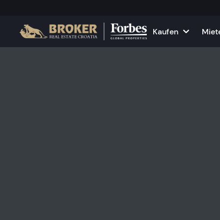
Kaufen
Miet
Häuser und Villen
Alle Immobilie
F
Wohnungen
Wohnungen zu
K
Grundstücke
Häuser und Vil
Projekte
Gewerbefläch
Alle Immobilien zum Verkau
Vermieten Sie