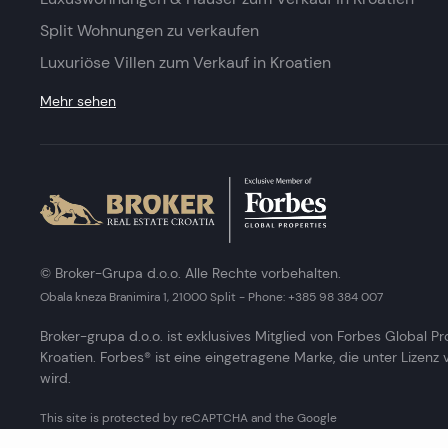
Split Wohnungen zu verkaufen
Luxuriöse Villen zum Verkauf in Kroatien
Mehr sehen
© Broker-Grupa d.o.o. Alle Rechte vorbehalten.
Obala kneza Branimira 1, 21000 Split
-
Phone:
+385 98 384 007
Broker-grupa d.o.o. ist exklusives Mitglied von Forbes Global Pr
Kroatien. Forbes® ist eine eingetragene Marke, die unter Lizenz
wird.
This site is protected by reCAPTCHA and the Google
Privacy Policy
and
Terms of Service
apply.