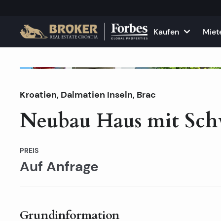
Kaufen
Miet
Häuser und Villen
Alle Immobilie
F
Zur Miete
Kroatien
,
Dalmatien Inseln
Wohnungen
,
Brac
Wohnungen zu
K
Neubau Haus mit Sch
Grundstücke
Häuser und Vil
Projekte
Gewerbefläch
PREIS
Auf Anfrage
Alle Immobilien zum Verkau
Vermieten Sie
Grundinformation