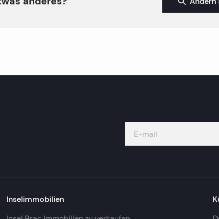
twas anderes?
Ändern 
Inselimmobilien
K
Insel Brac Immobilien zu verkaufen
D