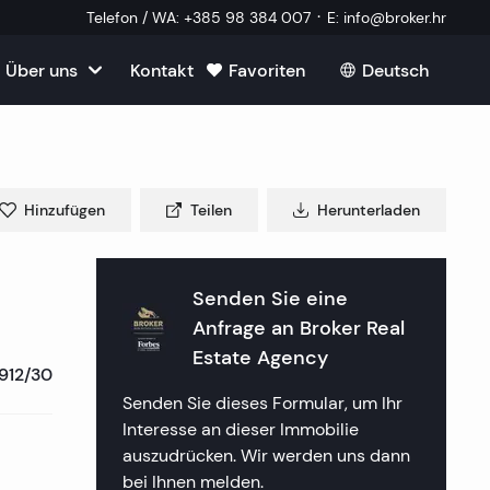
·
Telefon / WA
:
+385 98 384 007
E
:
info@broker.hr
Über uns
Kontakt
Favoriten
Deutsch
Alle ansehen
roatien
mmobilien
m Verkauf in Kroatien
m
Hinzufügen
Teilen
Herunterladen
Immobilien
ien in Split
uf in Kroatien
k Immobilien
lien in Dubrovnik
lien in Opatija
Senden Sie eine
in Kroatien
 ein externer Mitarbeiter
Anfrage an
Broker Real
mmobilien
lien in Sibenik
lien in Rijeka
lien in Zagreb
Estate Agency
912/30
tellte Fragen
a Immobilien
lien in Rogoznica
lien in Crikvenica
ien in Plitvice
Senden Sie dieses Formular, um Ihr
Interesse an dieser Immobilie
aften
 Immobilien
lien in Primosten
lien in Porec
auszudrücken. Wir werden uns dann
bei Ihnen melden.