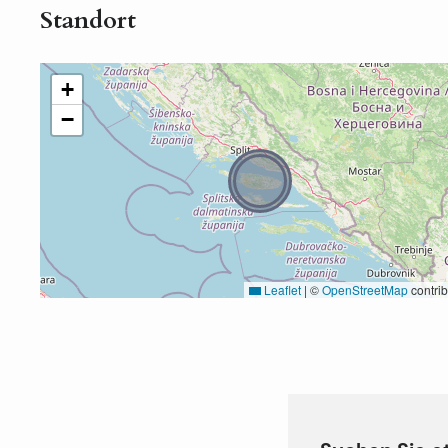
Standort
+
−
Leaflet
|
©
OpenStreetMap
contrib