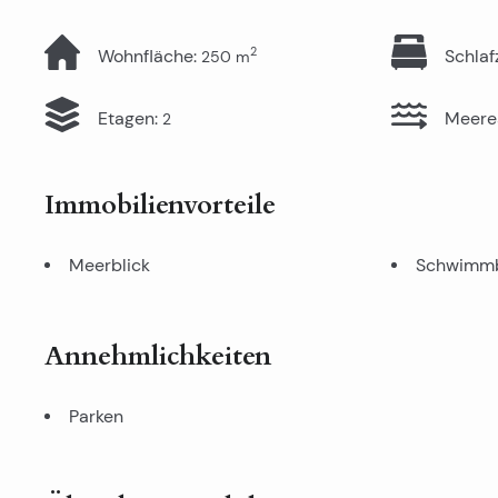
2
Wohnfläche
:
Schla
250
m
Etagen
:
Meere
2
Immobilienvorteile
Meerblick
Schwimm
Annehmlichkeiten
Parken