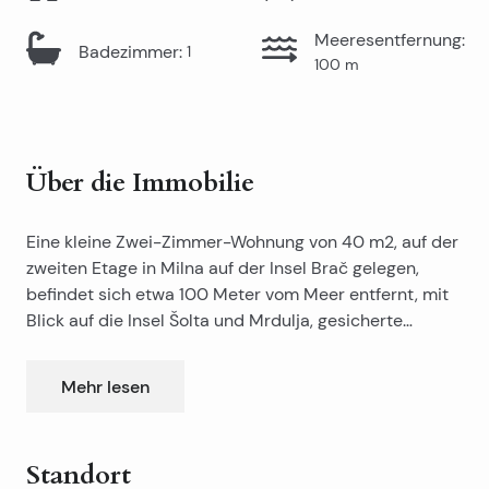
Meeresentfernung
:
Badezimmer
:
1
100
m
Über die Immobilie
Eine kleine Zwei-Zimmer-Wohnung von 40 m2, auf der
zweiten Etage in Milna auf der Insel Brač gelegen,
befindet sich etwa 100 Meter vom Meer entfernt, mit
Blick auf die Insel Šolta und Mrdulja, gesicherte
Parkplätze und ein gemeinsames Schwimmbad der
Ganzes wohngebäude Die Wohnung verfügt über 2
Mehr lesen
Schlafzimmer, Bad mit Dusche, Küche, Esszimmer und
Balkon. Die Wohnung ist voll möbliert und mit
hochwertigen Möbeln ausgestattet.
Standort