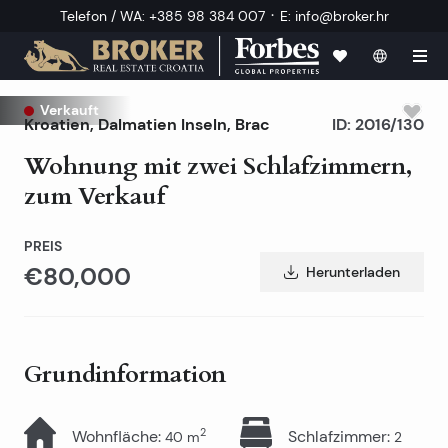
·
Telefon / WA
:
+385 98 384 007
E
:
info@broker.hr
Verkauft
Kroatien
,
Dalmatien Inseln
,
Brac
ID:
2016/130
Wohnung mit zwei Schlafzimmern,
zum Verkauf
PREIS
€80,000
Herunterladen
Grundinformation
2
Wohnfläche
:
Schlafzimmer
:
40
m
2