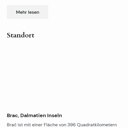
m.
Mehr lesen
Standort
Leaflet
|
©
OpenStreetMap
contributors
+
−
Brac, Dalmatien Inseln
Brač ist mit einer Fläche von 396 Quadratkilometern