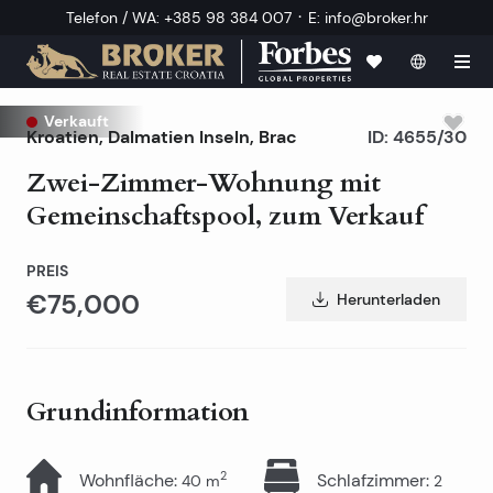
·
Telefon / WA
:
+385 98 384 007
E
:
info@broker.hr
Verkauft
Kroatien
,
Dalmatien Inseln
,
Brac
ID:
4655/30
Zwei-Zimmer-Wohnung mit
Gemeinschaftspool, zum Verkauf
PREIS
€75,000
Herunterladen
Grundinformation
2
Wohnfläche
:
Schlafzimmer
:
40
m
2