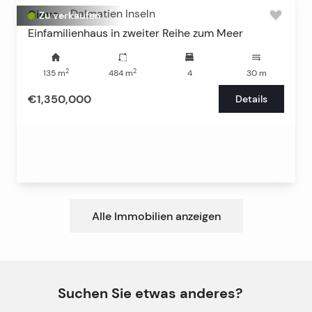
Ciovo
-
Dalmatien Inseln
Zu verkaufen
Einfamilienhaus in zweiter Reihe zum Meer
2
2
135
m
484
m
4
30
m
€1,350,000
Details
Alle Immobilien anzeigen
Suchen Sie etwas anderes?