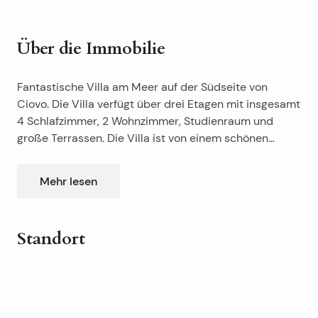
Über die Immobilie
Fantastische Villa am Meer auf der Südseite von
Ciovo. Die Villa verfügt über drei Etagen mit insgesamt
4 Schlafzimmer, 2 Wohnzimmer, Studienraum und
große Terrassen. Die Villa ist von einem schönen
Garten mit mediterranen Pflanzen und eine
automatische Bewässerungsanlage umgeben. Die Villa
Mehr lesen
verfügt über einen Swimmingpool und einen
geschlossenen Privatparkplatz. Baujahr 2007. Das
Haus ist nach den höchsten Standards gebaut und mit
Standort
besten italienischen Möbeln ausgestattet. Sanitäre
Anlagen sind „Villeroy and Boch“, und die Küche
Leaflet
|
©
OpenStreetMap
contributors
„bulthaup“ mit „Gaggenau“ -Technik. Die Villa verfügt
+
über eine Zentralheizung und Kühlung, Sat / TV,
−
Internet und Telefon-Buchsen sowie eine