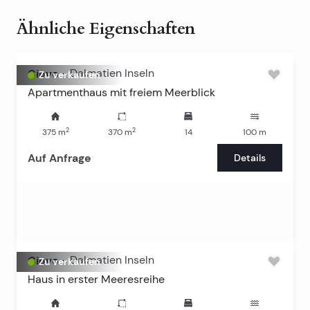
Ähnliche Eigenschaften
Ciovo
-
Dalmatien Inseln
Zu verkaufen
Apartmenthaus mit freiem Meerblick
2
2
375
m
370
m
14
100
m
Auf Anfrage
Details
Ciovo
-
Dalmatien Inseln
Zu verkaufen
Haus in erster Meeresreihe