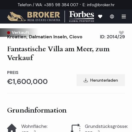
·
Telefon / WA
:
+385 98 384 007
E
:
info@broker.hr
Verkauft
Kroatien
,
Dalmatien Inseln
,
Ciovo
ID:
2014/29
Fantastische Villa am Meer, zum
Verkauf
PREIS
€1,600,000
Herunterladen
Grundinformation
Wohnfläche
:
Grundstücksgrösse
:
2
2