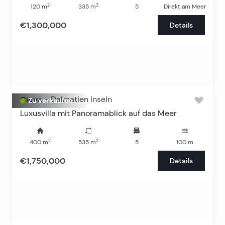
2
2
120
m
335
m
5
Direkt am Meer
€1,300,000
Details
Ciovo
-
Dalmatien Inseln
Zu verkaufen
Luxusvilla mit Panoramablick auf das Meer
2
2
400
m
535
m
5
100
m
€1,750,000
Details