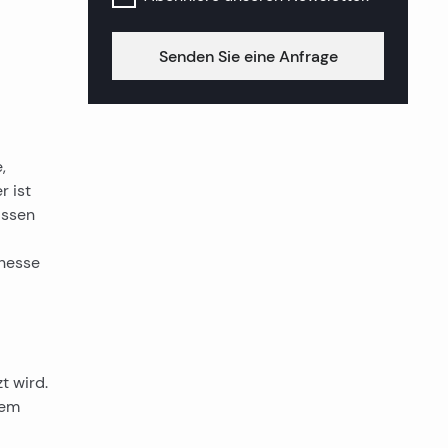
Senden Sie eine Anfrage
,
 ist
assen
inesse
 wird.
dem