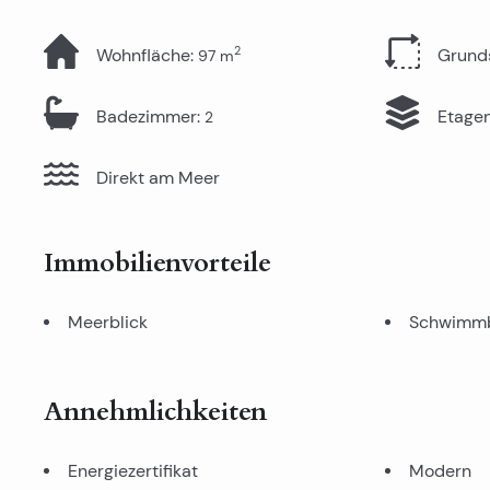
2
Wohnfläche
:
Grund
97
m
Badezimmer
:
Etage
2
Direkt am Meer
Immobilienvorteile
Meerblick
Schwimm
Annehmlichkeiten
Energiezertifikat
Modern