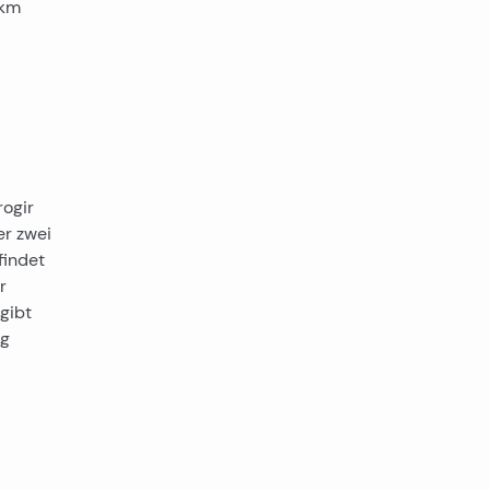
 km
rogir
er zwei
findet
r
 gibt
ug