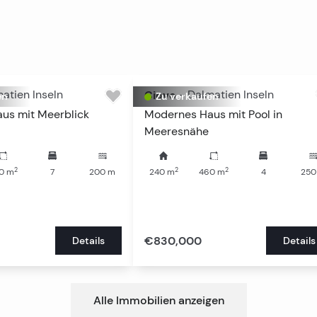
atien Inseln
Ciovo
-
Dalmatien Inseln
en
Zu verkaufen
us mit Meerblick
Modernes Haus mit Pool in
Meeresnähe
2
2
2
0
m
7
200
m
240
m
460
m
4
250
€830,000
Details
Details
Alle Immobilien anzeigen