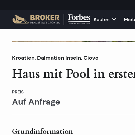
Kaufen
Miet
Häuser und Villen
Alle Immobilie
F
Nicht am Markt
Kroatien
,
Dalmatien Inseln
Wohnungen
,
Ciovo
Wohnungen zu
K
Haus mit Pool in erst
Grundstücke
Häuser und Vil
Projekte
Gewerbefläch
PREIS
Auf Anfrage
Alle Immobilien zum Verkau
Vermieten Sie
Grundinformation