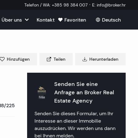
·
Telefon / WA
:
+385 98 384 007
E
:
info@broker.hr
Über uns
Kontakt
Favoriten
Deutsch
Alle ansehen
roatien
mmobilien
m Verkauf in Kroatien
m
Hinzufügen
Teilen
Herunterladen
Immobilien
ien in Split
uf in Kroatien
k Immobilien
lien in Dubrovnik
lien in Opatija
Senden Sie eine
in Kroatien
 ein externer Mitarbeiter
Anfrage an
Broker Real
mmobilien
lien in Sibenik
lien in Rijeka
lien in Zagreb
Estate Agency
18/225
tellte Fragen
a Immobilien
lien in Rogoznica
lien in Crikvenica
ien in Plitvice
Senden Sie dieses Formular, um Ihr
Interesse an dieser Immobilie
aften
 Immobilien
lien in Primosten
lien in Porec
auszudrücken. Wir werden uns dann
bei Ihnen melden.