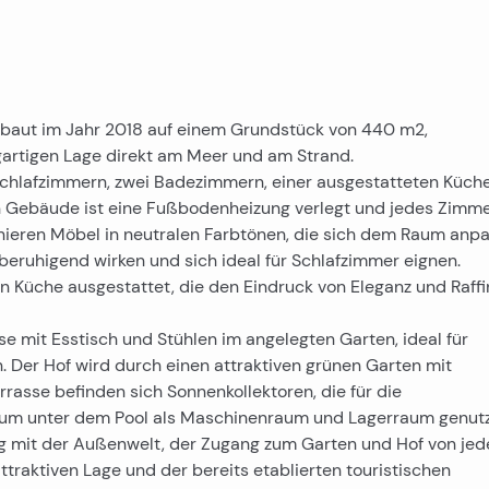
baut im Jahr 2018 auf einem Grundstück von 440 m2,
gartigen Lage direkt am Meer und am Strand.
Schlafzimmern, zwei Badezimmern, einer ausgestatteten Küche
ebäude ist eine Fußbodenheizung verlegt und jedes Zimmer
nieren Möbel in neutralen Farbtönen, die sich dem Raum anp
beruhigend wirken und sich ideal für Schlafzimmer eignen.
n Küche ausgestattet, die den Eindruck von Eleganz und Raff
e mit Esstisch und Stühlen im angelegten Garten, ideal für
Der Hof wird durch einen attraktiven grünen Garten mit
asse befinden sich Sonnenkollektoren, die für die
m unter dem Pool als Maschinenraum und Lagerraum genutzt
ung mit der Außenwelt, der Zugang zum Garten und Hof von je
traktiven Lage und der bereits etablierten touristischen