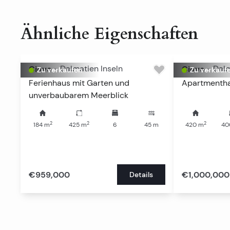
Ähnliche Eigenschaften
Ciovo
-
Dalmatien Inseln
Ciovo
-
Dalm
Zu verkaufen
Zu verkauf
Ferienhaus mit Garten und
Apartmentha
unverbaubarem Meerblick
2
2
2
184
m
425
m
6
45
m
420
m
40
€959,000
€1,000,000
Details