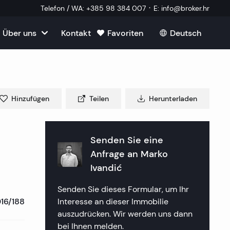
·
Telefon / WA
:
+385 98 384 007
E
:
info@broker.hr
Über uns
Kontakt
Favoriten
Deutsch
Alle ansehen
roatien
mmobilien
m Verkauf in Kroatien
m
Hinzufügen
Teilen
Herunterladen
Immobilien
ien in Split
uf in Kroatien
k Immobilien
lien in Dubrovnik
lien in Opatija
Senden Sie eine
in Kroatien
 ein externer Mitarbeiter
Anfrage an
Marko
mmobilien
lien in Sibenik
lien in Rijeka
lien in Zagreb
Ivandić
tellte Fragen
a Immobilien
lien in Rogoznica
lien in Crikvenica
ien in Plitvice
Senden Sie dieses Formular, um Ihr
16/188
Interesse an dieser Immobilie
aften
 Immobilien
lien in Primosten
lien in Porec
auszudrücken. Wir werden uns dann
bei Ihnen melden.