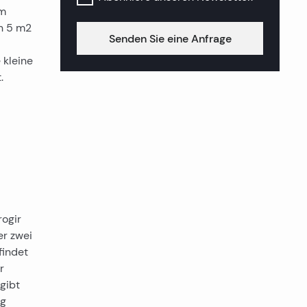
im
n 5 m2
Senden Sie eine Anfrage
 kleine
.
rogir
er zwei
findet
r
 gibt
ug