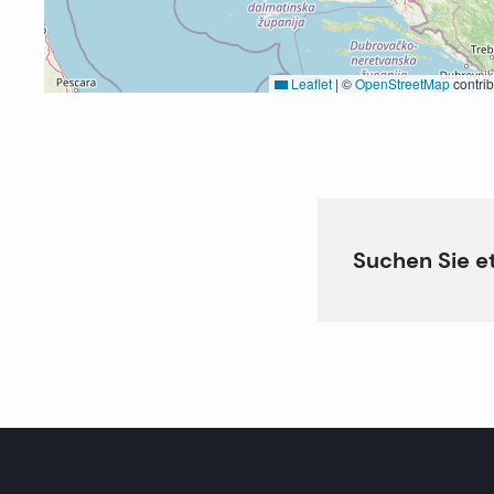
Leaflet
|
©
OpenStreetMap
contrib
Suchen Sie e