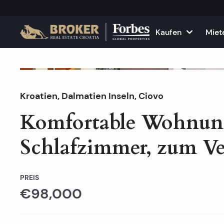
Kaufen
Miet
Häuser und Villen
Alle Immobilie
F
Verkauft
Kroatien
,
Dalmatien Inseln
Wohnungen
,
Ciovo
Wohnungen zu
K
Komfortable Wohnun
Grundstücke
Häuser und Vil
Schlafzimmer, zum Ve
Projekte
Gewerbefläch
Alle Immobilien zum Verkau
Vermieten Sie
PREIS
€98,000