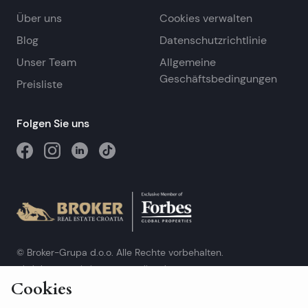
Über uns
Cookies verwalten
Blog
Datenschutzrichtlinie
Unser Team
Allgemeine
Geschäftsbedingungen
Preisliste
Folgen Sie uns
© Broker-Grupa d.o.o. Alle Rechte vorbehalten.
Obala kneza Branimira 1, 21000 Split
-
Phone:
+385 98 384 007
Cookies
Broker-grupa d.o.o. ist exklusives Mitglied von Forbes Global