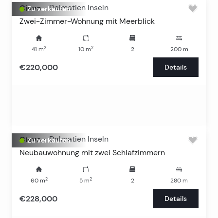
Ciovo
-
Dalmatien Inseln
Zu verkaufen
Zwei-Zimmer-Wohnung mit Meerblick
2
2
41
m
10
m
2
200
m
€220,000
Details
Ciovo
-
Dalmatien Inseln
Zu verkaufen
Neubauwohnung mit zwei Schlafzimmern
2
2
60
m
5
m
2
280
m
€228,000
Details