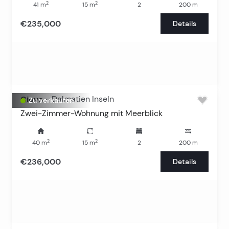
2
2
41
m
15
m
2
200
m
€235,000
Details
Ciovo
-
Dalmatien Inseln
Zu verkaufen
Zwei-Zimmer-Wohnung mit Meerblick
2
2
40
m
15
m
2
200
m
€236,000
Details