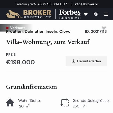
·
Telefon / WA
:
+385 98 384 007
E
:
info@broker.hr
Verkauft
Kroatien
,
Dalmatien Inseln
,
Ciovo
ID:
2021/113
Villa-Wohnung, zum Verkauf
PREIS
€198,000
Herunterladen
Grundinformation
Wohnfläche
:
Grundstücksgrösse
:
2
2
120
m
250
m