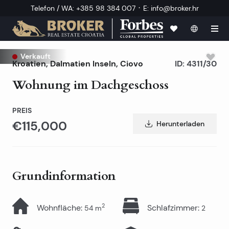
·
Telefon / WA
:
+385 98 384 007
E
:
info@broker.hr
Verkauft
Kroatien
,
Dalmatien Inseln
,
Ciovo
ID:
4311/30
Wohnung im Dachgeschoss
PREIS
€115,000
Herunterladen
Grundinformation
2
Wohnfläche
:
Schlafzimmer
:
54
m
2