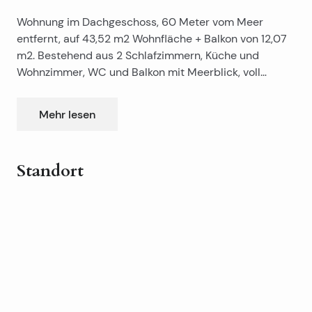
Wohnung im Dachgeschoss, 60 Meter vom Meer
entfernt, auf 43,52 m2 Wohnfläche + Balkon von 12,07
m2. Bestehend aus 2 Schlafzimmern, Küche und
Wohnzimmer, WC und Balkon mit Meerblick, voll
möbliert. Neben Wohnung gibt es Parkplätze und
Gemeinschaftspool (insgesamt 6 Wohnungen) und
Mehr lesen
Grill. Der nächste Strand ist 150 Meter entfernt.
Standort
Leaflet
|
©
OpenStreetMap
contributors
+
−