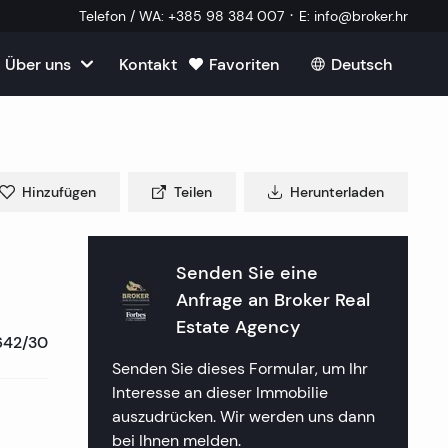
·
Telefon / WA
:
+385 98 384 007
E
:
info@broker.hr
Über uns
Kontakt
Favoriten
Deutsch
Alle ansehen
roatien
mmobilien
m Verkauf in Kroatien
m
Hinzufügen
Teilen
Herunterladen
Immobilien
ien in Split
uf in Kroatien
k Immobilien
lien in Dubrovnik
lien in Opatija
Senden Sie eine
in Kroatien
 ein externer Mitarbeiter
Anfrage an
Broker Real
mmobilien
lien in Sibenik
lien in Rijeka
lien in Zagreb
Estate Agency
642/30
tellte Fragen
a Immobilien
lien in Rogoznica
lien in Crikvenica
ien in Plitvice
Senden Sie dieses Formular, um Ihr
Interesse an dieser Immobilie
aften
 Immobilien
lien in Primosten
lien in Porec
auszudrücken. Wir werden uns dann
bei Ihnen melden.