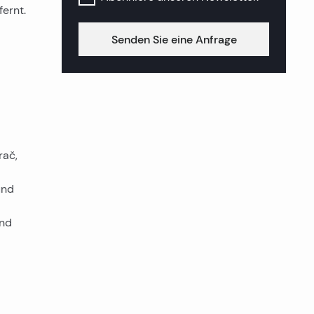
ernt.
Senden Sie eine Anfrage
rač,
und
und