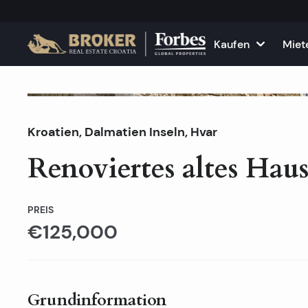
Kaufen
Miet
Häuser und Villen
Alle Immobilie
F
Verkauft
Kroatien
,
Dalmatien Inseln
Wohnungen
,
Hvar
Wohnungen zu
K
Renoviertes altes Hau
Grundstücke
Häuser und Vil
Projekte
Gewerbefläch
PREIS
€125,000
Alle Immobilien zum Verkau
Vermieten Sie
Grundinformation