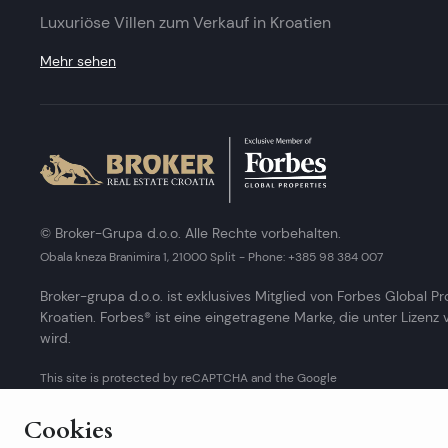
Luxuriöse Villen zum Verkauf in Kroatien
Mehr sehen
© Broker-Grupa d.o.o. Alle Rechte vorbehalten.
Obala kneza Branimira 1, 21000 Split
-
Phone:
+385 98 384 007
Broker-grupa d.o.o. ist exklusives Mitglied von Forbes Global Pr
Kroatien. Forbes® ist eine eingetragene Marke, die unter Lizenz
wird.
This site is protected by reCAPTCHA and the Google
Privacy Policy
and
Terms of Service
apply.
Cookies