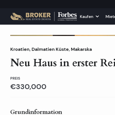
Kaufen
Miet
Häuser und Villen
Alle Immobilie
F
Verkauft
Kroatien
,
Dalmatien Küste
Wohnungen
,
Makarska
Wohnungen zu
K
Neu Haus in erster R
Grundstücke
Häuser und Vil
Projekte
Gewerbefläch
PREIS
€330,000
Alle Immobilien zum Verkau
Vermieten Sie
Grundinformation