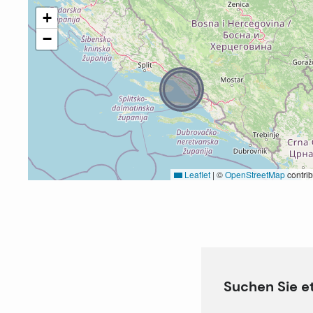
+
−
Leaflet
|
©
OpenStreetMap
contrib
Suchen Sie e