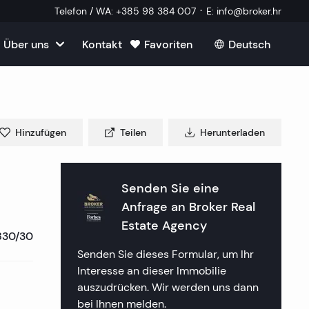
·
Telefon / WA
:
+385 98 384 007
E
:
info@broker.hr
Über uns
Kontakt
Favoriten
Deutsch
Alle ansehen
roatien
mmobilien
m Verkauf in Kroatien
m
Hinzufügen
Teilen
Herunterladen
Immobilien
ien in Split
uf in Kroatien
k Immobilien
lien in Dubrovnik
lien in Opatija
Senden Sie eine
in Kroatien
 ein externer Mitarbeiter
Anfrage an
Broker Real
mmobilien
lien in Sibenik
lien in Rijeka
lien in Zagreb
Estate Agency
830/30
tellte Fragen
a Immobilien
lien in Rogoznica
lien in Crikvenica
ien in Plitvice
Senden Sie dieses Formular, um Ihr
Interesse an dieser Immobilie
aften
 Immobilien
lien in Primosten
lien in Porec
auszudrücken. Wir werden uns dann
bei Ihnen melden.