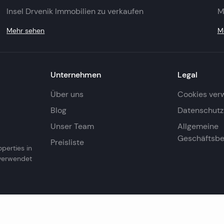
Insel Drvenik Immobilien zu verkaufen
M
Mehr sehen
M
Unternehmen
Legal
Über uns
Cookies ver
Blog
Datenschutzr
Unser Team
Allgemeine
Geschäftsb
Preisliste
operties in
 verwendet