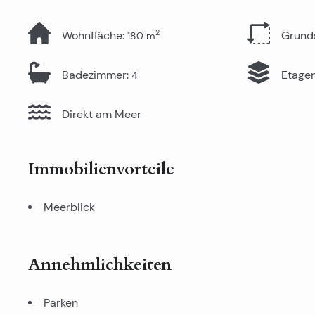
2
Wohnfläche
:
Grund
180
m
Badezimmer
:
Etage
4
Direkt am Meer
Immobilienvorteile
Meerblick
Annehmlichkeiten
Parken