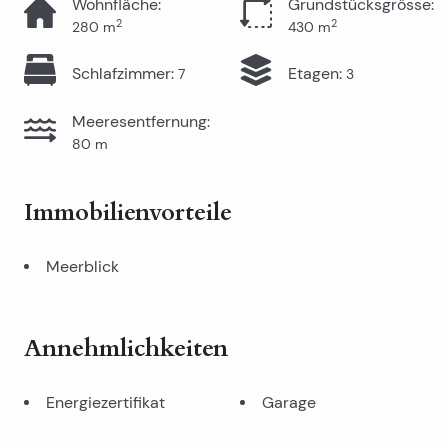
Wohnfläche
:
Grundstücksgrösse
:
2
2
280
m
430
m
Schlafzimmer
:
Etagen
:
7
3
Meeresentfernung
:
80
m
Immobilienvorteile
Meerblick
Annehmlichkeiten
Energiezertifikat
Garage