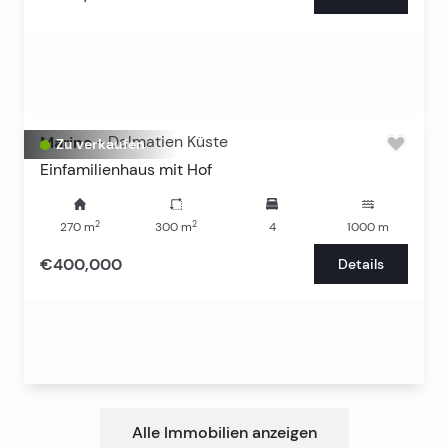
Marina
-
Dalmatien Küste
Zu verkaufen
Einfamilienhaus mit Hof
2
2
270
m
300
m
4
1000
m
€400,000
Details
Alle Immobilien anzeigen