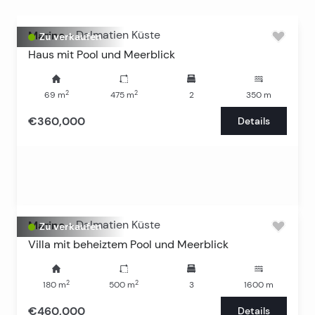
Marina
-
Dalmatien Küste
Zu verkaufen
Haus mit Pool und Meerblick
2
2
69
m
475
m
2
350
m
€360,000
Details
Marina
-
Dalmatien Küste
Zu verkaufen
Villa mit beheiztem Pool und Meerblick
2
2
180
m
500
m
3
1600
m
€460,000
Details