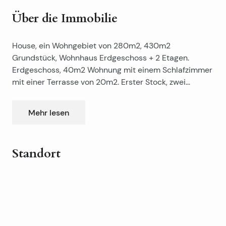
Über die Immobilie
House, ein Wohngebiet von 280m2, 430m2
Grundstück, Wohnhaus Erdgeschoss + 2 Etagen.
Erdgeschoss, 40m2 Wohnung mit einem Schlafzimmer
mit einer Terrasse von 20m2. Erster Stock, zwei
Zimmer Wohnung 60m2 mit Wohnzimmer, Küche, Bad,
Terrasse und Balkon. Zweiter Stock, zwei Schlafzimmer
Mehr lesen
90m2 Wohnung mit einem großen Wohnzimmer mit
Küche und Bad, Balkon. 6 Parkplätze, Garage,
Waschküche und Trockner, Grill. 80m vom Meer,
Standort
dritter Reihe zum Meer mit Meerblick.
Leaflet
|
©
OpenStreetMap
contributors
+
−