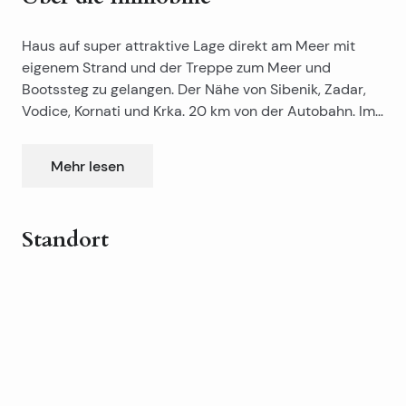
Haus auf super attraktive Lage direkt am Meer mit
eigenem Strand und der Treppe zum Meer und
Bootssteg zu gelangen. Der Nähe von Sibenik, Zadar,
Vodice, Kornati und Krka. 20 km von der Autobahn. Im
Bereich von 300 m zu den Geschäften, Bars,
Haus muss renoviert werden!
öffentlichen Strand und dem Jachthafen. Mit einer 1/1.
Schätzung der erforderlichen Arbeiten: 100 000
Mehr lesen
Das Haus Terrasse mit Sommerküche und einer
EUR
Dusche am Strand.
Standort
Leaflet
|
©
OpenStreetMap
contributors
+
−