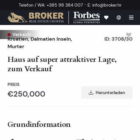
·
Telefon / WA
:
+385 98 384 007
E
:
info@broker.hr
Verkauft
Kroatien
,
Dalmatien Inseln
,
ID:
3708/30
Murter
Haus auf super attraktiver Lage,
zum Verkauf
PREIS
€250,000
Herunterladen
Grundinformation