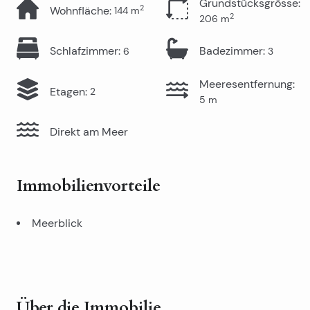
Grundstücksgrösse
:
2
Wohnfläche
:
144
m
2
206
m
Schlafzimmer
:
Badezimmer
:
6
3
Meeresentfernung
:
Etagen
:
2
5
m
Direkt am Meer
Immobilienvorteile
Meerblick
Über die Immobilie