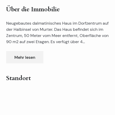
Über die Immobilie
Neugebautes dalmatinisches Haus im Dorfzentrum auf
der Halbinsel von Murter. Das Haus befindet sich im
Zentrum, 50 Meter vom Meer entfernt, Oberfläche von
90 m2 auf zwei Etagen. Es verfügt über 4
Schlafzimmer, zwei Bäder, Küche, Esszimmer, Terrasse
und Hof vor dem Haus. Grundstück hat Fläche von
Mehr lesen
130m2. Dieses schöne neue Haus hat einen teilweisen
Blick auf das Meer. Es wird zusammen mit einem
brandneuen italienischen Möbel verkauft.
Standort
Leaflet
|
©
OpenStreetMap
contributors
+
−