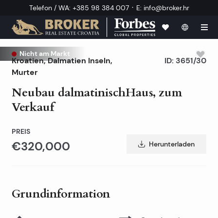
·
Telefon / WA
:
+385 98 384 007
E
:
info@broker.hr
Nicht am Markt
Kroatien
,
Dalmatien Inseln
,
ID:
3651/30
Murter
Neubau dalmatinischHaus, zum
Verkauf
PREIS
€320,000
Herunterladen
Grundinformation