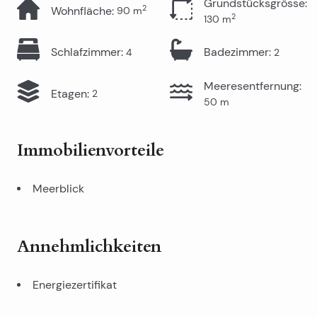
Grundstücksgrösse
:
2
Wohnfläche
:
90
m
2
130
m
Schlafzimmer
:
Badezimmer
:
4
2
Meeresentfernung
:
Etagen
:
2
50
m
Immobilienvorteile
Meerblick
Annehmlichkeiten
Energiezertifikat