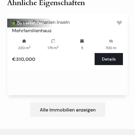
Ähnliche Eigenschaften
Murter
-
Dalmatien Inseln
Zu verkaufen
Mehrfamilienhaus
2
2
220
m
175
m
5
700
m
€310,000
Details
Alle Immobilien anzeigen