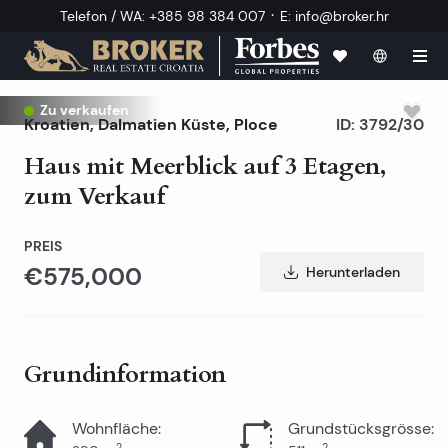
·
Telefon / WA
:
+385 98 384 007
E
:
info@broker.hr
Zu verkaufen
Kroatien
,
Dalmatien Küste
,
Ploce
ID:
3792/30
Haus mit Meerblick auf 3 Etagen,
zum Verkauf
PREIS
€575,000
Herunterladen
Grundinformation
Wohnfläche
:
Grundstücksgrösse
:
2
2