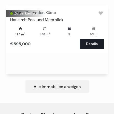
Ploce
-
Dalmatien Küste
Zu verkaufen
Haus mit Pool und Meerblick
2
2
193
m
448
m
9
60
m
€595,000
Details
Alle Immobilien anzeigen