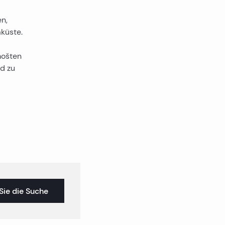
en,
aküste.
mošten
rd zu
Sie die Suche