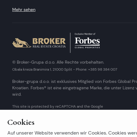
Mehr sehen
© Broker-Grupa d.o.o. Alle Rechte vorbehalten.
Obala kneza Branimira 1, 21000 Split
-
Phone:
+385 98 384 007
Broker-grupa d.o.o. ist exklusives Mitglied von Forbes Global Pr
Kroatien. Forbes® ist eine eingetragene Marke, die unter Lizenz
wird.
This site is protected by reCAPTCHA and the Google
Privacy Policy
and
Terms of Service
apply.
Cookies
Auf unserer Website verwenden wir Cookies. Cookies wer