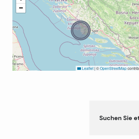
−
Leaflet
|
©
OpenStreetMap
contrib
Suchen Sie e