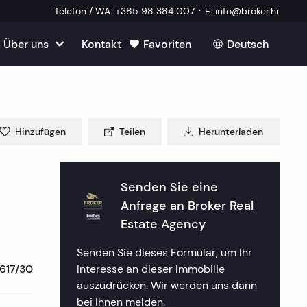
·
Telefon / WA
:
+385 98 384 007
E
:
info@broker.hr
Über uns
Kontakt
Favoriten
Deutsch
Alle ansehen
roatien
mmobilien
m Verkauf in Kroatien
m
Hinzufügen
Teilen
Herunterladen
Immobilien
ien in Split
uf in Kroatien
k Immobilien
lien in Dubrovnik
lien in Opatija
Senden Sie eine
in Kroatien
 ein externer Mitarbeiter
Anfrage an
Broker Real
mmobilien
lien in Sibenik
lien in Rijeka
lien in Zagreb
Estate Agency
tellte Fragen
a Immobilien
lien in Rogoznica
lien in Crikvenica
ien in Plitvice
Senden Sie dieses Formular, um Ihr
617/30
Interesse an dieser Immobilie
aften
 Immobilien
lien in Primosten
lien in Porec
auszudrücken. Wir werden uns dann
bei Ihnen melden.