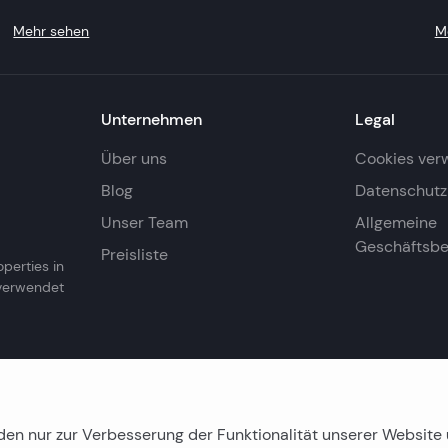
Mehr sehen
M
Unternehmen
Legal
Über uns
Cookies ver
Blog
Datenschutzr
Unser Team
Allgemeine
Geschäftsb
Preisliste
operties in
 verwendet
den nur zur Verbesserung der Funktionalität unserer Websit