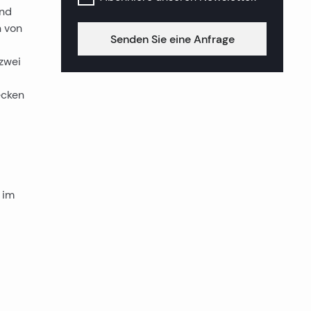
und
n von
Senden Sie eine Anfrage
 zwei
ecken
 im