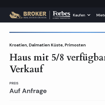
Kaufen
Miet
Häuser und Villen
Alle Immobilie
F
Nicht am Markt
Kroatien
,
Dalmatien Küste
Wohnungen
,
Primosten
Wohnungen zu
K
Haus mit 5/8 verfüg
Grundstücke
Häuser und Vil
Verkauf
Projekte
Gewerbefläch
Alle Immobilien zum Verkau
Vermieten Sie
PREIS
Auf Anfrage