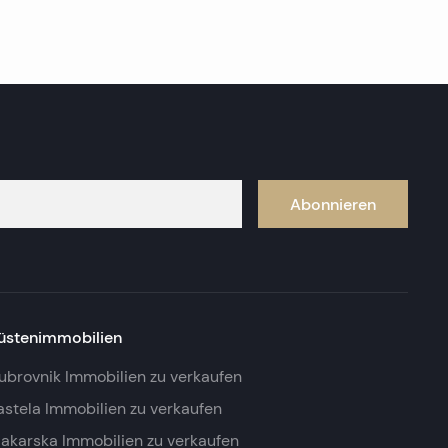
Abonnieren
üstenimmobilien
ubrovnik Immobilien zu verkaufen
astela Immobilien zu verkaufen
akarska Immobilien zu verkaufen