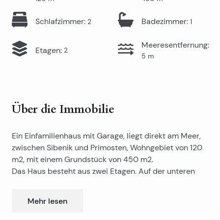
Schlafzimmer
:
Badezimmer
:
2
1
Meeresentfernung
:
Etagen
:
2
5
m
Über die Immobilie
Ein Einfamilienhaus mit Garage, liegt direkt am Meer,
zwischen Sibenik und Primosten, Wohngebiet von 120
m2, mit einem Grundstück von 450 m2.
Das Haus besteht aus zwei Etagen. Auf der unteren
Etage befindet sich ein geräumiges renoviertes
Zimmer, das als Taverne, Wohnzimmer oder großes
Mehr lesen
Schlafzimmer, die eine separate große überdachte
Terrasse, eine Dusche und ein kleiner Abstellraum, die
Auf der oberen Etage gibt es eine geräumige Ein-