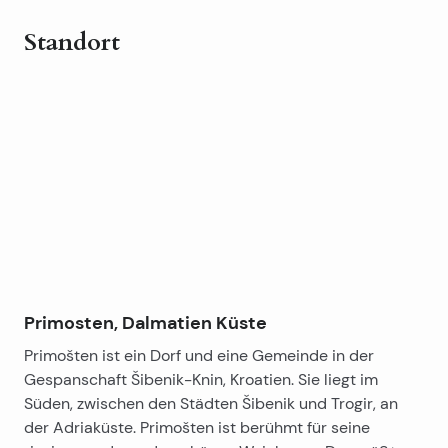
umgewandelt werden kann in eine Küche oder Bad
Zimmer-Wohnung mit Wohnzimmer, Küche, Esszimmer
Standort
dienen können.
und Bad, und eine schöne große Terrasse mit
Meerblick . Garage befindet sich hinter dem Haus.
Leaflet
|
©
OpenStreetMap
contributors
Die obere Etage ist bewohnbar, erfordert aber weniger
Ausgezeichnete Ferienhaus , mit einem schönen
+
Investitionen.
Garten, der in Ordnung gebracht werden muss.
−
Primosten, Dalmatien Küste
Primošten ist ein Dorf und eine Gemeinde in der
Gespanschaft Šibenik-Knin, Kroatien. Sie liegt im
Süden, zwischen den Städten Šibenik und Trogir, an
der Adriaküste. Primošten ist berühmt für seine