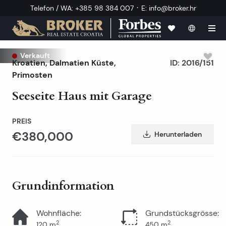
·
Telefon / WA
:
+385 98 384 007
E
:
info@broker.hr
Verkauft
Kroatien
,
Dalmatien Küste
,
ID:
2016/151
Primosten
Seeseite Haus mit Garage
PREIS
€380,000
Herunterladen
Grundinformation
Wohnfläche
:
Grundstücksgrösse
:
2
2
120
m
450
m