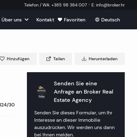
·
Telefon / WA
:
+385 98 384 007
E
:
info@broker.hr
Über uns
Kontakt
Favoriten
Deutsch
roatien
mmobilien
m Verkauf in Kroatien
m
Hinzufügen
Teilen
Herunterladen
Immobilien
ien in Split
uf in Kroatien
k Immobilien
lien in Dubrovnik
lien in Opatija
Senden Sie eine
in Kroatien
 ein externer Mitarbeiter
Anfrage an
Broker Real
mmobilien
lien in Sibenik
lien in Rijeka
lien in Zagreb
Estate Agency
124/30
tellte Fragen
a Immobilien
lien in Rogoznica
lien in Crikvenica
ien in Plitvice
Senden Sie dieses Formular, um Ihr
Interesse an dieser Immobilie
aften
 Immobilien
lien in Primosten
lien in Porec
auszudrücken. Wir werden uns dann
bei Ihnen melden.