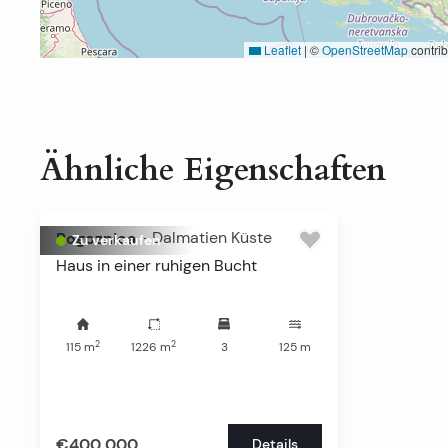
Leaflet
|
©
OpenStreetMap
contrib
Ähnliche Eigenschaften
Rogoznica
-
Dalmatien Küste
Zu verkaufen
Haus in einer ruhigen Bucht
2
2
115
m
1226
m
3
125
m
€400,000
Details