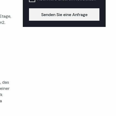
Senden Sie eine Anfrage
Etage,
m2.
, das
 einer
ik
ca