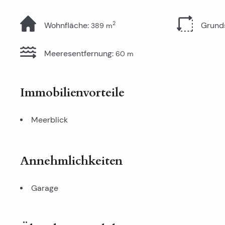
2
Wohnfläche
:
Grund
389
m
Meeresentfernung
:
60
m
Immobilienvorteile
Meerblick
Annehmlichkeiten
Garage