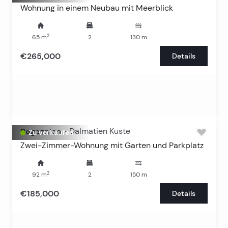
Wohnung in einem Neubau mit Meerblick
2
65
m
2
130
m
€265,000
Details
Rogoznica
-
Dalmatien Küste
Zu verkaufen
Zwei-Zimmer-Wohnung mit Garten und Parkplatz
2
92
m
2
150
m
€185,000
Details