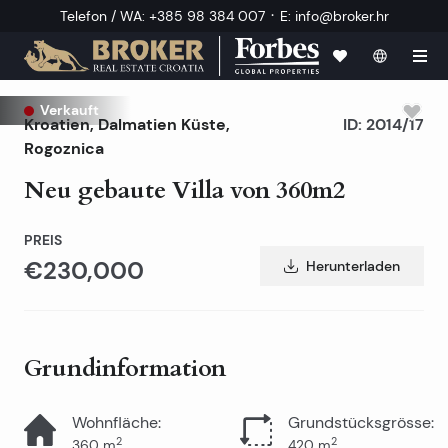
·
Telefon / WA
:
+385 98 384 007
E
:
info@broker.hr
Verkauft
Kroatien
,
Dalmatien Küste
,
ID:
2014/17
Rogoznica
Neu gebaute Villa von 360m2
PREIS
€230,000
Herunterladen
Grundinformation
Wohnfläche
:
Grundstücksgrösse
:
2
2
360
m
420
m