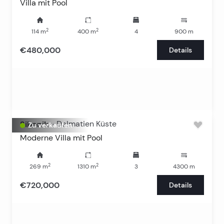
Villa mit Pool
2
2
114
m
400
m
4
900
m
€480,000
Details
Sibenik
-
Dalmatien Küste
Zu verkaufen
Moderne Villa mit Pool
2
2
269
m
1310
m
3
4300
m
€720,000
Details