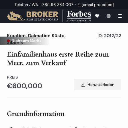
·
Telefon / WA
:
+385 98 384 007
E
:
[email protected]
Kroatien
,
Dalmatien Küste
,
ID:
2012/22
Nicht am Markt
Sibenik
Einfamilienhaus erste Reihe zum
Meer, zum Verkauf
PREIS
€600,000
Herunterladen
Grundinformation