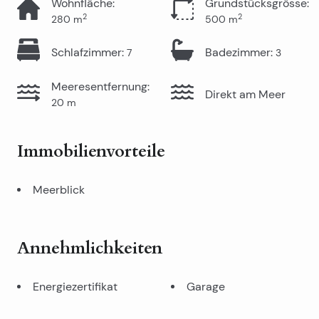
Wohnfläche
:
Grundstücksgrösse
:
2
2
280
m
500
m
Schlafzimmer
:
Badezimmer
:
7
3
Meeresentfernung
:
Direkt am Meer
20
m
Immobilienvorteile
Meerblick
Annehmlichkeiten
Energiezertifikat
Garage