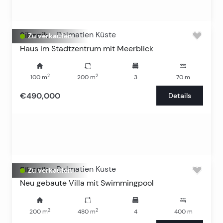
Sibenik
-
Dalmatien Küste
Zu verkaufen
Haus im Stadtzentrum mit Meerblick
2
2
100
m
200
m
3
70
m
€490,000
Details
Sibenik
-
Dalmatien Küste
Zu verkaufen
Neu gebaute Villa mit Swimmingpool
2
2
200
m
480
m
4
400
m