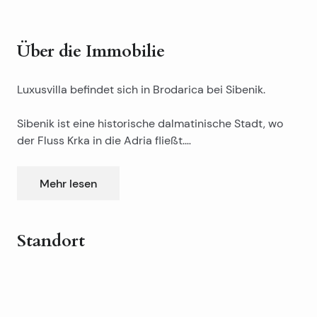
Über die Immobilie
Luxusvilla befindet sich in Brodarica bei Sibenik.
Sibenik ist eine historische dalmatinische Stadt, wo
der Fluss Krka in die Adria fließt.
Brodarica liegt im südlichen Teil der Stadt an der
Mehr lesen
Adriaküste gegenüber den Einwohnern der Insel.
Es ist ein ruhiger und angenehmer Vorort mit Villen
Standort
und Familienhäusern in der Nähe der malerischen
Strände.
Leaflet
|
©
OpenStreetMap
contributors
+
Promenade entlang der Küste Lungo Stute angenehm
−
zum Wandern mit einem wunderschönen Blick auf die