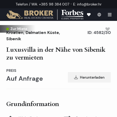
·
Telefon / WA
:
+385 98 384 007
E
:
info@broker.hr
Zur Miete
Kroatien
,
Dalmatien Küste
,
ID:
4582/30
Sibenik
Luxusvilla in der Nähe von Sibenik
zu vermieten
PREIS
Auf Anfrage
Herunterladen
Grundinformation