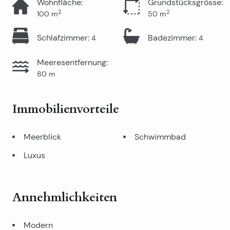
Wohnfläche
:
Grundstücksgrösse
:
2
2
100
m
50
m
Schlafzimmer
:
Badezimmer
:
4
4
Meeresentfernung
:
80
m
Immobilienvorteile
Meerblick
Schwimmbad
Luxus
Annehmlichkeiten
Modern