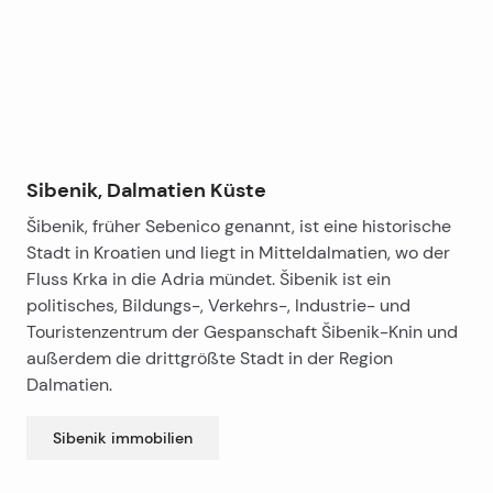
Krapanj und die benachbarten Inseln.
Die Verbindung mit Sibenik wird durch regelmäßige
und häufige tägliche Buslinien gewährleistet.
Es gibt zwei Nationalparks in der Nähe Brodarice:
Kornati und Krka.
Sibenik, Dalmatien Küste
Šibenik, früher Sebenico genannt, ist eine historische
Stadt in Kroatien und liegt in Mitteldalmatien, wo der
Fluss Krka in die Adria mündet. Šibenik ist ein
politisches, Bildungs-, Verkehrs-, Industrie- und
Touristenzentrum der Gespanschaft Šibenik-Knin und
außerdem die drittgrößte Stadt in der Region
Dalmatien.
Sibenik
immobilien