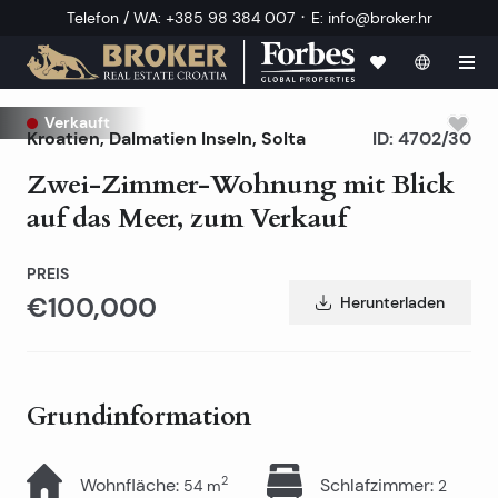
·
Telefon / WA
:
+385 98 384 007
E
:
info@broker.hr
Verkauft
Kroatien
,
Dalmatien Inseln
,
Solta
ID:
4702/30
Zwei-Zimmer-Wohnung mit Blick
auf das Meer, zum Verkauf
PREIS
€100,000
Herunterladen
Grundinformation
2
Wohnfläche
:
Schlafzimmer
:
54
m
2