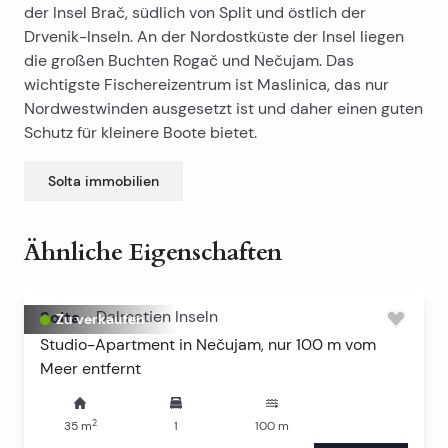
der Insel Brač, südlich von Split und östlich der
Drvenik-Inseln. An der Nordostküste der Insel liegen
die großen Buchten Rogač und Nečujam. Das
wichtigste Fischereizentrum ist Maslinica, das nur
Nordwestwinden ausgesetzt ist und daher einen guten
Schutz für kleinere Boote bietet.
Solta
immobilien
Ähnliche Eigenschaften
Solta
-
Dalmatien Inseln
Zu verkaufen
Studio-Apartment in Nečujam, nur 100 m vom
Meer entfernt
2
35
m
1
100
m