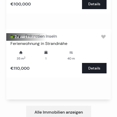
€100,000
Details
Solta
-
Dalmatien Inseln
Zu verkaufen
Ferienwohnung in Strandnähe
2
35
m
1
40
m
€110,000
Details
Alle Immobilien anzeigen