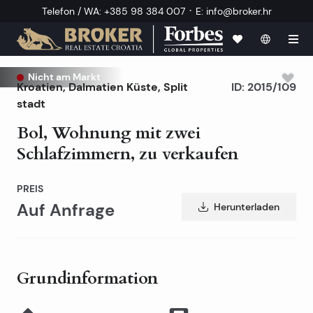
·
Telefon / WA
:
+385 98 384 007
E
:
info@broker.hr
Nicht am Markt
Kroatien
,
Dalmatien Küste
,
Split
ID:
2015/109
stadt
Bol, Wohnung mit zwei
Schlafzimmern, zu verkaufen
PREIS
Auf Anfrage
Herunterladen
Grundinformation