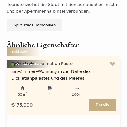
Touristenziel ist die Stadt mit den adriatischen Inseln
und der Apenninenhalbinsel verbunden.
Split stadt
immobilien
Ähnliche Eigenschaften
Exklusiv
Split stadt
-
Dalmatien Küste
Zu verkaufen
Ein-Zimmer-Wohnung in der Nähe des
Diokletianpalastes und des Meeres
2
30
m
1
200
m
€175,000
Details