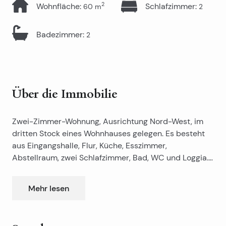
2
Wohnfläche
:
Schlafzimmer
:
60
m
2
Badezimmer
:
2
Über die Immobilie
Zwei-Zimmer-Wohnung, Ausrichtung Nord-West, im
dritten Stock eines Wohnhauses gelegen. Es besteht
aus Eingangshalle, Flur, Küche, Esszimmer,
Abstellraum, zwei Schlafzimmer, Bad, WC und Loggia.
Die Wohnung befindet sich in der Nähe der FINA, Bol
Bol, Primorsko Manuš, HRT, Sućidar Markt …
Mehr lesen