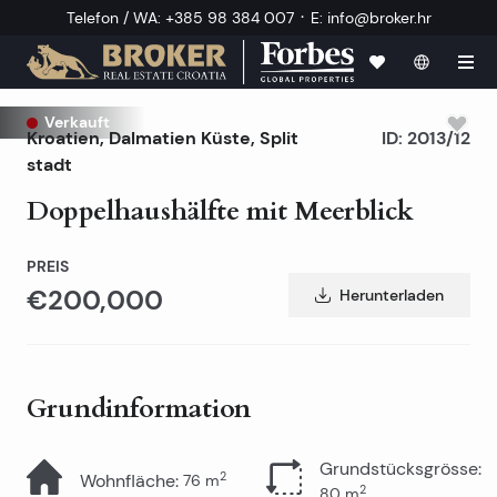
·
Telefon / WA
:
+385 98 384 007
E
:
info@broker.hr
Verkauft
Kroatien
,
Dalmatien Küste
,
Split
ID:
2013/12
stadt
Doppelhaushälfte mit Meerblick
PREIS
€200,000
Herunterladen
Grundinformation
Grundstücksgrösse
:
2
Wohnfläche
:
76
m
2
80
m